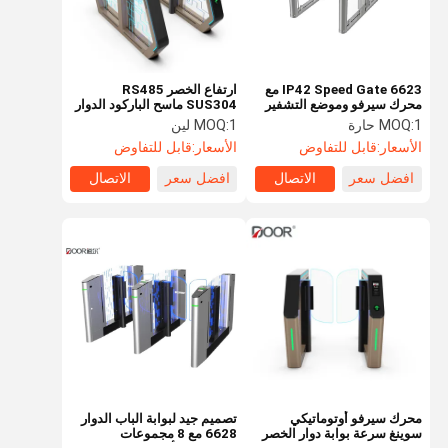
IP42 Speed ​​Gate 6623 مع
ارتفاع الخصر RS485
محرك سيرفو وموضع التشفير
SUS304 ماسح الباركود الدوار
صنع في الصين علامة تجارية
100w
1 حارة
MOQ:
1 لين
MOQ:
معروفة جيدًا
الأسعار:
قابل للتفاوض
الأسعار:
قابل للتفاوض
افضل سعر
الاتصال
افضل سعر
الاتصال
الصفحة
منتجات
عرض الواقع
معلومات عنا
الرئيسية
الافتراضي
محرك سيرفو أوتوماتيكي
تصميم جيد لبوابة الباب الدوار
سوينغ سرعة بوابة دوار الخصر
6628 مع 8 مجموعات