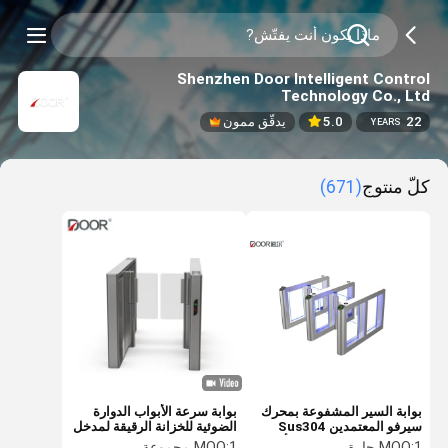
Shenzhen Door Intelligent Control
Technology Co., Ltd
22
5.0
يدقّق ممون
YEARS
كلّ منتوج
(671)
بوابة السير المشفوعة بمحرك
بوابة سرعة الأبواب الدوارة
سيرفو المعتمدين Sus304
الضوئية للخزانة الرقيقة لمدخل
نحى الفولاذ المقاوم للصدأ
اللوبي
1 حارة
MOQ:
1 مجموعة
MOQ: