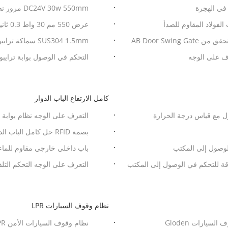
في الهجرة
DC24V 30w 550mm مرور نصف أوتوماتيكي 3 ذراع الباب الدوار
عرض 550 مم 30 واط 0.3 ثانية ترايبود الباب الدوار بوابة لمدينة الملاهي
التخليص الجمركي للميناء الإلكتروني فحص تذكرة Antry تحقق من AB Door Swing Gate
SUS304 1.5mm سماكة ترايبود الباب الدوار بوابة اتجاهين
عرف على الوجه
السريعة
كامل الارتفاع الباب الدوار
ل مع قياس درجة الحرارة
التعرف على الوجه نظام بوابة ح
الدوار ذات الارتفاع الكامل
بصمة RFID حل كامل الباب الدوار مع محرك سيرفو بوابة الدخول الدوارة المتكاملة
لوصول إلى المكتب
باب داخلي خارجي مقاوم للماء ب
قة للتحكم في الوصول إلى المكتب
التعرف على الوجه التحكم التلق
نظام وقوف السيارات LPR
سيارات Gloden
نظام وقوف السيارات الأمن LPR مع تقنية التعرف على لوحة الترخيص