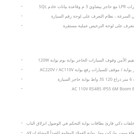
لتعرف على لوحة الترخيص عملية مستقرة
 موقف للسيارات رفع بوابة AC220V / AC110V
مخلفات ذكي قارئ بطاقات بوابة التحكم في الوصول انزلاق الباب
دة-- تسلق 1400mm ارتفاع سوبر ماركت مول بوابة الفولاذ المقاوم للصدأ المشاة انزلاق