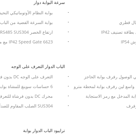
سرعة البوابة دوار
بوابة النظام الأوتوماتيكي النحيف 
يال قطري
بوابة السرعة الفضية من الباب الدوار Faststane Turnstile مع قارئ 
ارتفاع الخصر RS485 SUS304 ماسح الباركود الدوار 100w
IP5
te 6623
معروفة جيدًا
الباب الدوار التعرف على الوجه
التعرف على الوجه DC بدون فرشات أنظمة دخول الباب الدوار عمر طويل
ب واسع لين رفرف بوابة لمحطة مترو
6 حساسات سوينغ للمشاة بوابة ، بوابة التحكم في الوصول بوابة CE المعتمدة
 بوابة المدخل مع رمز الاستجابة
محرك DC بدون فرشاة ل
الحرارة ، بوابة التأرجح
SUS304 الصلب المقاوم للصدأ التعرف على الوجه محول مع تصنيف IP65
ترايبود الباب الدوار بوابة