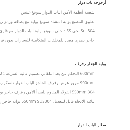
أرجوحة باب دوار
شعبية أنظمة الأمن الباب الدوار سوينغ غيتس
تطبيق المصنع بوابة المشاة سوينغ بوابة مع بطاقة ورمز ر
Sus304 نحى SS داخلي سوينغ بوابة الباب الدوار مع قارئ بطاقة تصنيف IP42
حاجز بصري مضاد للمخلفات المتكاملة للسيارات بدون فرش 4
بوابة الجدار رفرف
600mm التحكم عن بعد التلقائي تصميم عالية السرعة ذكي الوصول رفرف بوابة الحاجز
900mm مرور عرض رفرف الحاجز الباب الدوار تلسكو
الانفاق
550mm 304 الفولاذ المقاوم للصدأ الأمن رفرف حاجز
السريعة
ثنائية الاتجاه قابل للتعديل 550mm SUS304 بوابة حاجز رفرف
مطار الباب الدوار