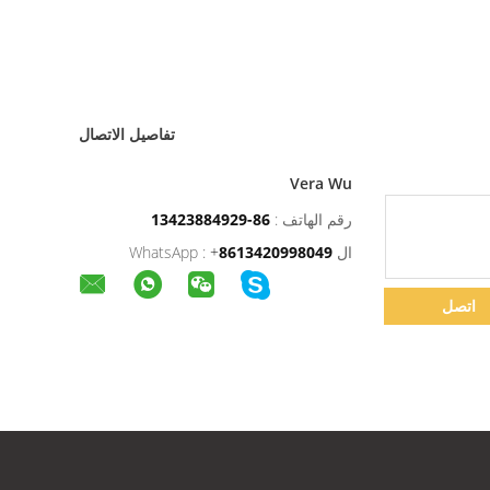
تفاصيل الاتصال
Vera Wu
رقم الهاتف :
86-13423884929
ال WhatsApp :
8613420998049
+
اتصل