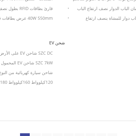
بوابات
 الباب الدوار نصف ارتفاع الباب
قارئ بطاقات RFID بطول نصف ارتفاع سريع الانزلاق التعرف على الوجه
اب دوار للمشاة بنصف ارتفاع
40W 550mm عرض بطاقات قارئ الزجاج انزلاق الباب الدوار
شحن EV
لمشروع OCPP 1.6J المناقصة GBT CCS1/CCS2 CHAdemo
وصلة سهلة الحمل
للمنازل ومواقف السيارات في صن
DC للسيارات التجارية والسكنية