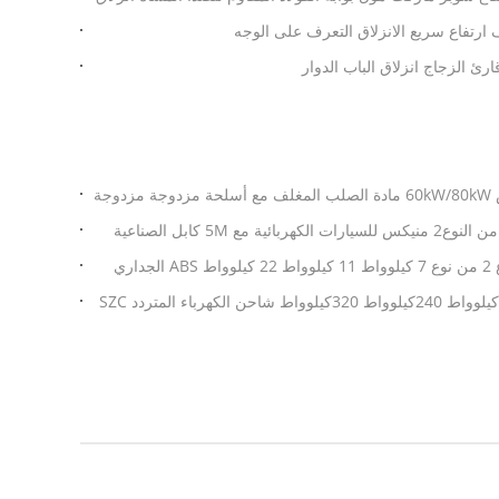
SZC DC شاحن EV على الأرض 60kW/80kW مادة الصلب المغلف مع أسلحة مزدوجة مزدوجة
SZC 7kW شاحن EV المحمول من النوع2 منيكس للسيارات الكهربائية مع 5M كابل الصناعية
شاحن سيارة كهربائية من النوع 2 من نوع 7 كيلوواط 11 كيلوواط 22 كيلوواط ABS الجداري
اعة السيارات الكهربائية في الاتحاد الأوروبي
120كيلوواط 160كيلوواط 180كيلوواط 240كيلوواط 320كيلوواط شاحن الكهرباء المتردد SZC