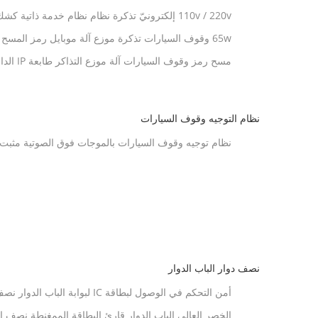
110v / 220v إلكترونيّ تذكرة نظام نظام خدمة ذاتية كشك مجموعة بطاقة
65w وقوف السيارات تذكرة موزع آلة موبايل رمز المسح الضوئي الدفع
مسح رمز وقوف السيارات آلة موزع التذاكر طابعة IP الداخلي انتركم 110V
نظام التوجيه وقوف السيارات
نظام توجيه وقوف السيارات بالموجات فوق الصوتية مثبت 
الداخلية
نصف دوار الباب الدوار
أمن التحكم في الوصول لبطاقة IC لبواب
المزدحمة
الخصر العالي الباب الدوار قارئ البطاقة الممغنطة نصف ارت