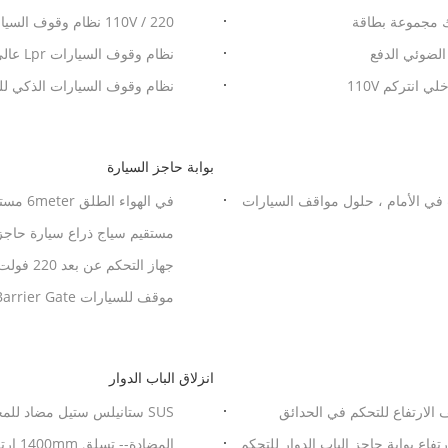
220 / 110V نظام وقوف السيارات LPR مع حاجز بيضاوي 3 م وقاعدة بيانات خادم SQL
نظام وقوف السيارات Lpr عالي السرعة ، نظام التعرف على لوحة رقم السيارة
نظام وقوف السيارات الذكي ل
بوابة حاجز السيارة
في الأمام ، حلول مواقف السيارات
في الهواء الطلق 6meter مستقيم الأمن وقوف السيارات الحاجز بوابة بوم بوابة 120W
مستقيم سياج ذراع سيارة حاجز بوابة /
جهاز التحكم عن بعد 220 فولت 6 متر ذراع 3S 120 واط بوابة حاجز السيارة
موقف للسيارات AC 110V RS485 IP55 6M Boom Barrier Gate
انزلاق الباب الدوار
ة الباب الدوار نصف الارتفاع للتحكم في الحدائق
SUS ستانيلس ستيل مضاد لل
الدوار
فاع بوابة حاجز الباب الدوار للتحكم
المضا