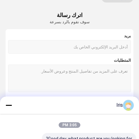
مطار الباب الدوار
اترك رسالة
كامل الارتفاع الباب الدوار
سوف نقوم بالرد بسرعة
نظام التحكم في الوصول إلى التعرف على الوجوه
بريد
نظام وقوف السيارات LPR
آلة موزع تذاكر وقوف السيارات
المتطلبات
بوابة حاجز السيارة
نظام التوجيه وقوف السيارات
انزلاق الباب الدوار
Iris
استمر
نصف دوار الباب الدوار
شحن EV
3:05 PM
فئاتنا
Good day, what product are you looking for?