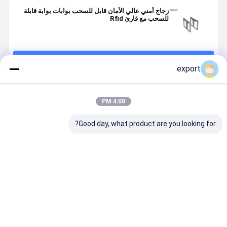
زجاج أمني عالي الأمان قابل للسحب بوابات بوابة قابلة
للسحب مع قارئ Rfid
استمر
export
المنتجات الموصى بها
4:00 PM
Good day, what product are you looking for?
بوابة السرعة
بوابة السرعة
إشارة الاتصال
محولات البوا
الذكية بوابة
عجلة المشي
الجافة عالية
الذكية السر
الدوران
للمشاة CE
النتيجة تحكم
مع محرك سي
الوصول
لتحكم الوص
افضل سعر
افضل سعر
افضل سعر
افضل سع