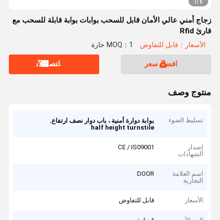
1
1
/
زجاج أمني عالي الأمان قابل للسحب بوابات بوابة قابلة للسحب مع
قارئ Rfid
الأسعار：قابل للتفاوض
MOQ：1 حارة
افضل سعر
ﺎﺘﺼﻟ ﺍﻶﻧ
منتوج وصف
تسليط الضوء
,
بوابة دوارة أمنية ، باب دوار نصف ارتفاع
half height turnstile
إصدار
CE / IS09001
الشهادات
اسم العلامة
DOOR
التجارية
الأسعار
قابل للتفاوض