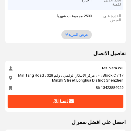
الحد الأدنى
1 حارة
لكمية
القدرة على
2500 مجموعات شهريا
العرض
عرض المزيد
تفاصيل الاتصال
Ms. Vera Wu
17 / F ، Block C ، مركز الابتكار الرقمي ، رقم 328 Min Tang Road ،
Minzhi Street Longhua District Shenzhen
86-13423884929
ﺎﺘﺼﻟ ﺍﻶﻧ
احصل على افضل سعر ل