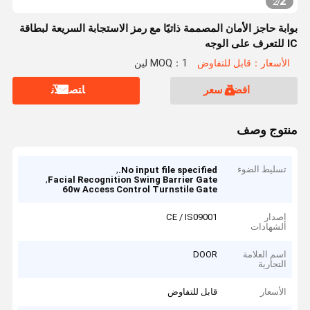
2
2
/
بوابة حاجز الأمان المصممة ذاتيًا مع رمز الاستجابة السريعة لبطاقة
IC للتعرف على الوجه
الأسعار：قابل للتفاوض
MOQ：1 لين
افضل سعر
ﺎﺘﺼﻟ ﺍﻶﻧ
منتوج وصف
تسليط الضوء
,
No input file specified.
,
Facial Recognition Swing Barrier Gate
60w Access Control Turnstile Gate
إصدار
CE / IS09001
الشهادات
اسم العلامة
DOOR
التجارية
الأسعار
قابل للتفاوض