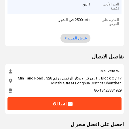
الحد الأدنى
1 لين
لكمية
القدرة على
2500sets في الشهر
العرض
عرض المزيد
تفاصيل الاتصال
Ms. Vera Wu
17 / F ، Block C ، مركز الابتكار الرقمي ، رقم 328 Min Tang Road ،
Minzhi Street Longhua District Shenzhen
86-13423884929
ﺎﺘﺼﻟ ﺍﻶﻧ
احصل على افضل سعر ل