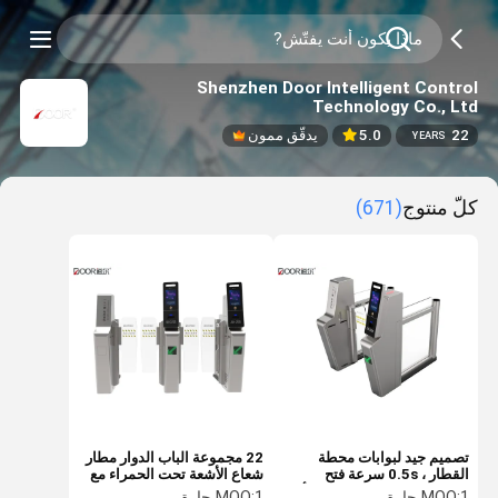
Shenzhen Door Intelligent Control
Technology Co., Ltd
22
5.0
يدقّق ممون
YEARS
كلّ منتوج
(671)
تصميم جيد لبوابات محطة
22 مجموعة الباب الدوار مطار
القطار ، 0.5s سرعة فتح
شعاع الأشعة تحت الحمراء مع
بوابات الفولاذ المقاوم للصدأ
واجهة الاتصالات Rs485
1 حارة
MOQ:
1 حارة
MOQ: