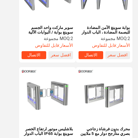
بوابة سوينغ الأمن المضادة
سوبر ماركت واحد الجسم
للبصمة المضادة ، الباب الدوار
سوينغ بوابة / البوابات الآلية
الميكانيكي طويل العمر
الذكية
2 مجموعة
MOQ:
2 مجموعة
MOQ:
الافتراضي
الأسعار:
قابل للتفاوض
الأسعار:
قابل للتفاوض
افضل سعر
الاتصال
افضل سعر
الاتصال
الصفحة
منتجات
عرض الواقع
معلومات عنا
الرئيسية
الافتراضي
محرك بدون فرشاة زجاجي
بلاشليس موتور ارتفاع الخصر
بصري متأرجح دوار مع 5 ملايين
سوينغ بوابة IP65 الباب الدوار