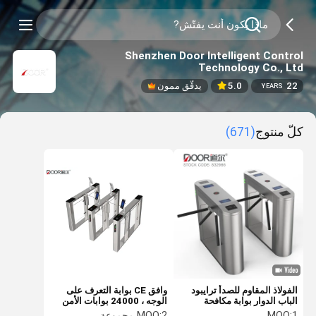
Shenzhen Door Intelligent Control
Technology Co., Ltd
22
5.0
يدقّق ممون
YEARS
كلّ منتوج
(671)
الفولاذ المقاوم للصدأ ترايبود
وافق CE بوابة التعرف على
الباب الدوار بوابة مكافحة
الوجه ، 24000 بوابات الأمن
Tailgating للخارجية
مكتب قدرة الوجه
1
MOQ:
2 مجموعة
MOQ: