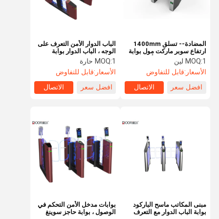
المضادة-- تسلق 1400mm
الباب الدوار الأمن التعرف على
ارتفاع سوبر ماركت مول بوابة
الوجه ، الباب الدوار بوابة
الفولاذ المقاوم للصدأ المشاة
سوينغ داخلي
1 لين
MOQ:
1 حارة
MOQ:
انزلاق بوابات
الأسعار:
قابل للتفاوض
الأسعار:
قابل للتفاوض
افضل سعر
الاتصال
افضل سعر
الاتصال
الصفحة
منتجات
عرض الواقع
معلومات عنا
الرئيسية
الافتراضي
مبنى المكاتب ماسح الباركود
بوابات مدخل الأمن التحكم في
بوابة الباب الدوار مع التعرف
الوصول ، بوابة حاجز سوينغ