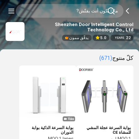
Shenzhen Door Intelligent Control
Technology Co., Ltd
22
5.0
يدقّق ممون
YEARS
كلّ منتوج
(671)
بوابة السرعة عجلة المشي
بوابة السرعة الذكية بوابة
للمشاة CE
الدوران
1 لين
MOQ:
1 lanes
MOQ: