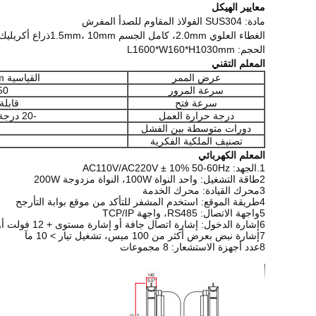
معايير الهيكل
مادة: SUS304 الفولاذ المقاوم للصدأ المفرش
الغطاء العلوي 2.0mm، كامل الجسم 1.5mm، 10mm
ذراع أكريليك
الحجم: L1600*W160*H1030mm
المعلم التقني
عرض الممر
القياسية 550mm، ماكس 1100mm
سرعة المرور
30-50
سرعة فتح
قابلة 
درجة حرارة العمل
-20 درجة مئوية - +80 درجة مئوية
دورات متوسطة بين الفشل
تصنيف الملكية الفكرية
المعلم الكهربائي
1.الجهد: AC110V/AC220V ± 10% 50-60Hz
2طاقة التشغيل: واحد النواة 100W، النواة مزدوجة 200W
3محرك القيادة: محرك الخدمة
4طريقة الموقع: استخدم المشفر للتأكد من موقع بوابة التأرجح
5واجهة الاتصال: RS485، واجهة TCP/IP
6إشارة الدخول: إشارة اتصال جافة أو إشارة مستوى + 12 فولت أو 12 فولت متواصل
7إشارة نبض بعرض أكثر من 100 ميس، تشغيل تيار > 10 مآ
8عدد أجهزة الاستشعار: 8 مجموعات