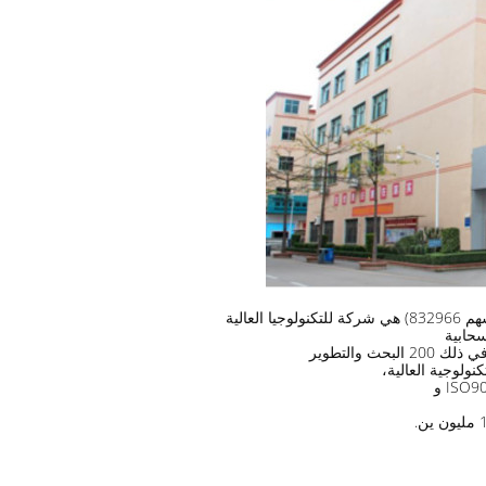
عالية
حابية
نولوجية العالية،