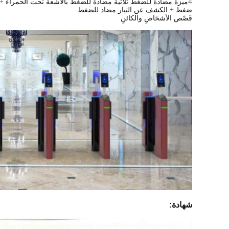
4ميزة مضادة للضغط ثلاثية مضادة للضغط بالأشعة تحت الحمراء + مضادة للميكانيكية
ضغط + الكشف عن التيار مضاد للضغط.
قَصْص الأشخاصِ والكائنِ
شهادة: