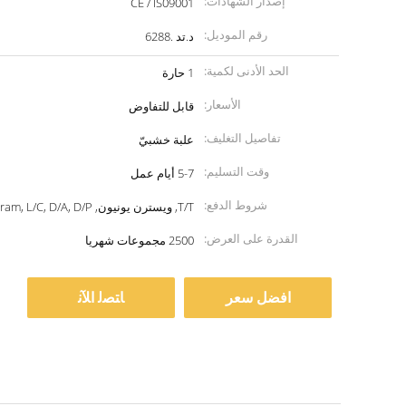
إصدار الشهادات:
CE / IS09001
رقم الموديل:
د.تد .6288
الحد الأدنى لكمية:
1 حارة
الأسعار:
قابل للتفاوض
تفاصيل التغليف:
علبة خشبيّ
وقت التسليم:
5-7 أيام عمل
شروط الدفع:
T/T, ويسترن يونيون, MoneyGram, L/C, D/A, D/P
القدرة على العرض:
2500 مجموعات شهريا
افضل سعر
ﺎﺘﺼﻟ ﺍﻶﻧ