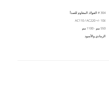
304 # الفولاذ المقاوم للصدأ
AC110 / AC220 +/- 10٪
550 مم - 1100 مم
الرمادي والأسود