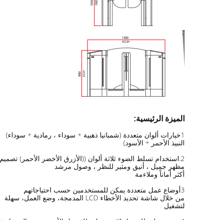
الميزة الرئيسية:
1خيارات ألوان متعددة (شمبانيا ذهبية + سوداء ، رمادية + سوداء)
النبيذ الأحمر + الأسود)
2.استخدام تسلط الضوء ثلاثة ألوان ((الأزرق الأخضر الأحمر) تصميم الضوء LED،
مظهر جميل ، أنيق ومثير للنظر ، وصول مرشد
أكثر أماناً وملاءمة
3أوضاع عمل متعددة يمكن للمستخدمين حسب احتياجاتهم
من خلال شاشة تحديد الأخطاء LCD المدمجة، وضع العمل، سهلة
لتشغيل