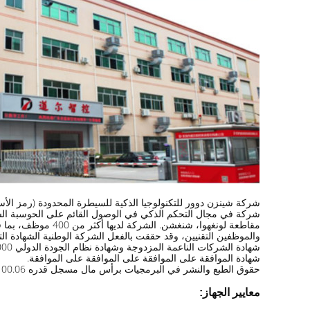
شركة شينزن دوور للتكنولوجيا الذكية للسيطرة المحدودة (رمز الأسهم 832966) هي شركة للتكنولوجيا ال
شركة في مجال التحكم الذكي في الوصول القائم على الحوسبة الس
مقاطعة لونغهوا، شنغشن. الشركة لديها أكثر من 400 موظف، بما في ذلك 200 البحث والتطوير
والموظفين التقنيين، وقد حققت بالفعل الشركة الوطنية الشهادة التك
شهادة الشركات الناعمة المزدوجة وشهادة نظام الجودة الدولي ISO9000 و
شهادة الموافقة على الموافقة على الموافقة على الموافقة.
حقوق الطبع والنشر في البرمجيات برأس مال مسجل قدره 100.06 مليون ين.
معايير الجهاز: