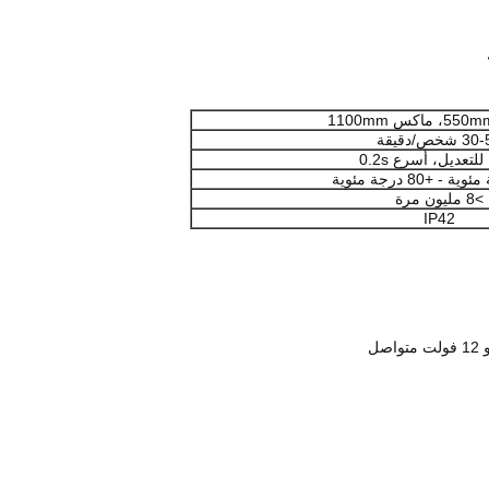
 شخص/دقيقة
للتعديل، أسرع 0.2s
>8 مليون مرة
IP42