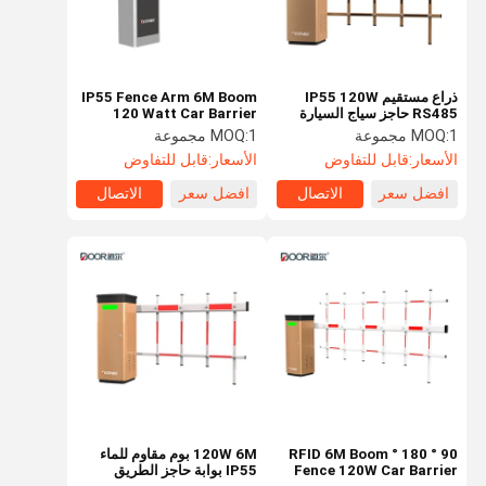
ذراع مستقيم IP55 120W
IP55 Fence Arm 6M Boom
RS485 حاجز سياج السيارة
120 Watt Car Barrier
Gate
1 مجموعة
MOQ:
1 مجموعة
MOQ:
الأسعار:
قابل للتفاوض
الأسعار:
قابل للتفاوض
افضل سعر
الاتصال
افضل سعر
الاتصال
الصفحة
منتجات
عرض الواقع
معلومات عنا
الرئيسية
الافتراضي
90 ° 180 ° RFID 6M Boom
120W 6M بوم مقاوم للماء
Fence 120W Car Barrier
IP55 بوابة حاجز الطريق