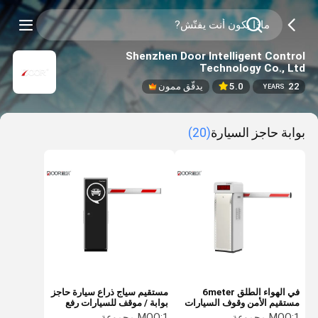
Shenzhen Door Intelligent Control
Technology Co., Ltd
22
5.0
يدقّق ممون
YEARS
بوابة حاجز السيارة
(20)
في الهواء الطلق 6meter
مستقيم سياج ذراع سيارة حاجز
مستقيم الأمن وقوف السيارات
بوابة / موقف للسيارات رفع
الحاجز بوابة بوم بوابة 120W
بوابة AC220V / AC110V
1 مجموعة
MOQ:
1 مجموعة
MOQ: