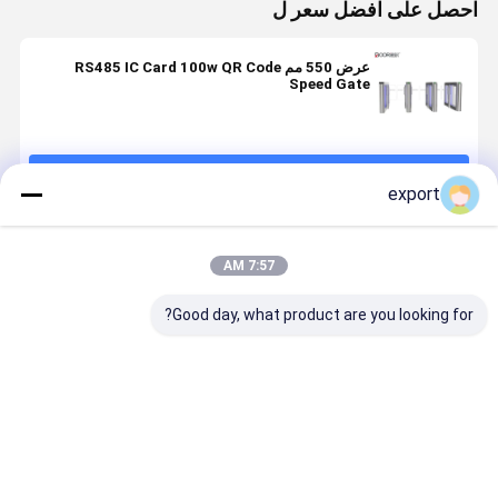
احصل على افضل سعر ل
عرض 550 مم RS485 IC Card 100w QR Code
Speed ​​Gate
استمر
export
المنتجات الموصى بها
7:57 AM
Good day, what product are you looking for?
بوابة السرعة
بوابة السرعة
إشارة الاتصال
محولات البوا
الذكية بوابة
عجلة المشي
الجافة عالية
الذكية السر
الدوران
للمشاة CE
النتيجة تحكم
مع محرك سي
الوصول
لتحكم الوص
افضل سعر
افضل سعر
افضل سعر
افضل سع