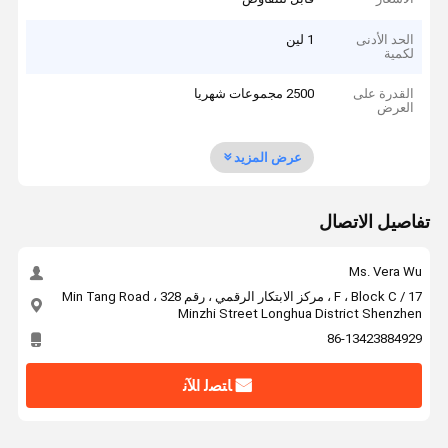
الحد الأدنى
1 لين
لكمية
القدرة على
2500 مجموعات شهريا
العرض
عرض المزيد
تفاصيل الاتصال
Ms. Vera Wu
17 / F ، Block C ، مركز الابتكار الرقمي ، رقم 328 Min Tang Road ،
Minzhi Street Longhua District Shenzhen
86-13423884929
ﺎﺘﺼﻟ ﺍﻶﻧ