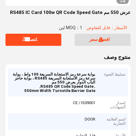
2
2
/
عرض 550 مم RS485 IC Card 100w QR Code Speed ​​Gate
الأسعار：قابل للتفاوض
MOQ：1 لين
افضل سعر
ﺎﺘﺼﻟ ﺍﻶﻧ
منتوج وصف
تسليط الضوء
بوابة سرعة رمز الاستجابة السريعة 100 واط ، بوابة
سرعة رمز الاستجابة السريعة RS485 ، بوابة حاجز
الباب الدوار بعرض 550 مم
,
,
RS485 QR Code Speed Gate
550mm Width Turnstile Barrier Gate
إصدار
CE / IS09001
الشهادات
اسم العلامة
DOOR
التجارية
الأسعار
قابل للتفاوض