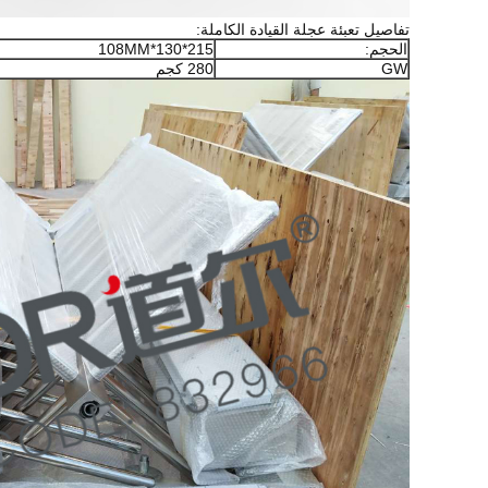
تفاصيل تعبئة عجلة القيادة الكاملة:
الحجم:
215*130*108MM
GW
280 كجم