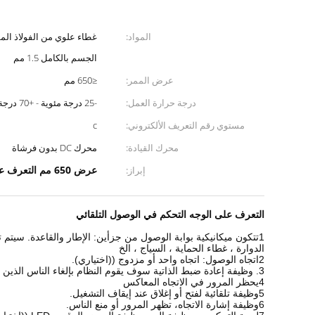
المواد:
الجسم بالكامل 1.5 مم
عرض الممر:
≤650 مم
درجة حرارة العمل:
-25 درجة مئوية - +70 درجة مئوية
مستوي رقم التعريف الألكتروني:
c
محرك القيادة:
محرك DC بدون فرشاة
عرض 650 مم التعرف على الوجه الباب الدوار
إبراز:
التعرف على الوجه التحكم في الوصول التلقائي
1تتكون ميكانيكية بوابة الوصول من جزأين: الإطار والقاعدة. سيتم ت
الدوارة ، غطاء الحماية ، السياج ، الخ
2اتجاه الوصول: اتجاه واحد أو مزدوج ((اختياري).
3. وظيفة إعادة ضبط الذاتية سوف يقوم النظام بإلغاء الناس الذين يمرون حق عند قراءة البطاقة ولكن لا يمرون ، يمكن تعيين الوقت.
4يحظر المرور في الاتجاه المعاكس
5وظيفة تلقائية لفتح أو إغلاق عند إيقاف التشغيل.
6وظيفة إشارة الاتجاه، تظهر المرور أو منع الناس.