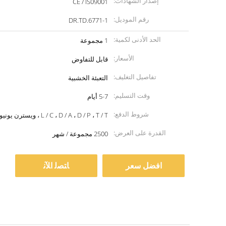
إصدار الشهادات:
CE / IS09001
رقم الموديل:
DR.TD.6771-1
الحد الأدنى لكمية:
1 مجموعة
الأسعار:
قابل للتفاوض
تفاصيل التغليف:
التعبئة الخشبية
وقت التسليم:
5-7 أيام
شروط الدفع:
L / C ، D / A ، D / P ، T / T ، ويسترن يونيون ، موني جرام
القدرة على العرض:
2500 مجموعة / شهر
افضل سعر
ﺎﺘﺼﻟ ﺍﻶﻧ