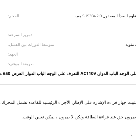
غطاء علوي من الفولاذ المقاوم للصدأ المصقول SUS304 2.0 مم ،
الحجم:
تمرير السرعة:
متوسط ​​الدورات بين الفشل:
الجهد:
طريقة الموقف:
AC110V التعرف على الوجه الباب الدوار
العرض 650 مم الباب الدوار التلقائي
,
,
ثبيت جهاز قراءة الإشارة على الإطار. الأجزاء الرئيسية للقاعدة تشمل المحرك، ا