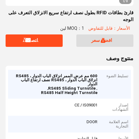
1
1
/
قارئ بطاقات RFID بطول نصف ارتفاع سريع الانزلاق التعرف على
الوجه
الأسعار：قابل للتفاوض
MOQ：1 لين
افضل سعر
ﺎﺘﺼﻟ ﺍﻶﻧ
منتوج وصف
تسليط الضوء
600 مم عرض الممر انزلاق الباب الدوار ، RS485
انزلاق الباب الدوار ، RS485 نصف ارتفاع الباب
الدوار
,
,
RS485 Sliding Turnstile
RS485 Half Height Turnstile
إصدار
CE / IS09001
الشهادات
اسم العلامة
DOOR
التجارية
الأسعار
قابل للتفاوض