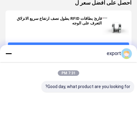
احصل على افضل سعر ل
قارئ بطاقات RFID بطول نصف ارتفاع سريع الانزلاق
التعرف على الوجه
استمر
export
المنتجات الموصى بها
7:31 PM
Good day, what product are you looking for?
40W 550mm
المضادة-- تسلق
SUS ستانيلس
عرض بطاقات
1400mm
ستيل مضاد
قارئ الزجاج
ارتفاع سوبر
للمخلفات ذكي
انزلاق الباب
ماركت مول
قارئ بطاقات
الدوار
بوابة الفولاذ
بوابة التحكم في
افضل سعر
افضل سعر
افضل سعر