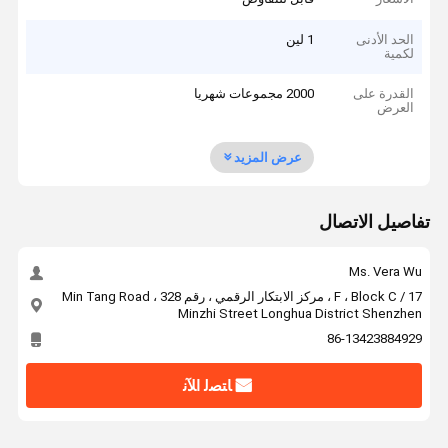
الحد الأدنى
1 لين
لكمية
القدرة على
2000 مجموعات شهريا
العرض
عرض المزيد
تفاصيل الاتصال
Ms. Vera Wu
17 / F ، Block C ، مركز الابتكار الرقمي ، رقم 328 Min Tang Road ،
Minzhi Street Longhua District Shenzhen
86-13423884929
ﺎﺘﺼﻟ ﺍﻶﻧ