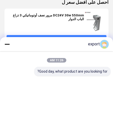
احصل على افضل سعر ل
DC24V 30w 550mm مرور نصف أوتوماتيكي 3 ذراع
الباب الدوار
استمر
export
المنتجات الموصى بها
11:26 AM
Good day, what product are you looking for?
مدخل بوابة
أسلحة الفولاذ
بقعة ذات مناظر
DC24V ف
محول ثلاثي
المقاوم للصدأ
خلابة لبوابة
الأ
الأقدام الآلي
IP42 RS485
نجمة الطاقة 
للاتصالات 30W
ممر تدفق ع
ترايبود الباب
550 مم
افضل سعر
افضل سعر
افضل سعر
افضل سع