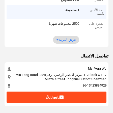
الحد الأدنى
1 مجموعة
لكمية
القدرة على
2500 مجموعات شهريا
العرض
عرض المزيد
تفاصيل الاتصال
Ms. Vera Wu
17 / F ، Block C ، مركز الابتكار الرقمي ، رقم 328 Min Tang Road ،
Minzhi Street Longhua District Shenzhen
86-13423884929
ﺎﺘﺼﻟ ﺍﻶﻧ