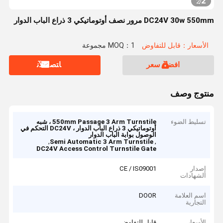
2
2
/
DC24V 30w 550mm مرور نصف أوتوماتيكي 3 ذراع الباب الدوار
الأسعار：قابل للتفاوض
MOQ：1 مجموعة
افضل سعر
ﺎﺘﺼﻟ ﺍﻶﻧ
منتوج وصف
تسليط الضوء
550mm Passage 3 Arm Turnstile ، شبه
أوتوماتيكي 3 ذراع الباب الدوار ، DC24V التحكم في
الوصول بوابة الباب الدوار
,
,
Semi Automatic 3 Arm Turnstile
DC24V Access Control Turnstile Gate
إصدار
CE / IS09001
الشهادات
اسم العلامة
DOOR
التجارية
الأسعار
قابل للتفاوض