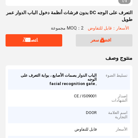
1
1
/
التعرف على الوجه DC بدون فرشات أنظمة دخول الباب الدوار عمر
طويل
الأسعار：قابل للتفاوض
MOQ：2 مجموعة
افضل سعر
ﺎﺘﺼﻟ ﺍﻶﻧ
منتوج وصف
تسليط الضوء
الباب الدوار بصمات الأصابع ، بوابة التعرف على
الوجه
,
facial recognition gate
إصدار
CE / IS09001
الشهادات
اسم العلامة
DOOR
التجارية
الأسعار
قابل للتفاوض