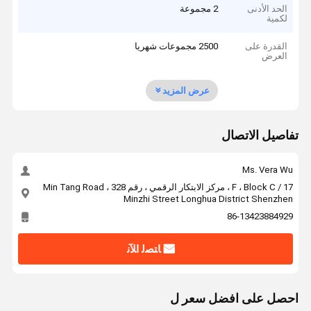
الحد الأدنى
2 مجموعة
لكمية
القدرة على
2500 مجموعات شهريا
العرض
عرض المزيد
تفاصيل الاتصال
Ms. Vera Wu
17 / F ، Block C ، مركز الابتكار الرقمي ، رقم 328 Min Tang Road ،
Minzhi Street Longhua District Shenzhen
86-13423884929
ﺎﺘﺼﻟ ﺍﻶﻧ
احصل على افضل سعر ل