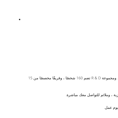
ج: نحن أكبر 3 شركات مصنعة في مجال الباب الدوار في الصين.ونحن شركة مدرجة بعلامة تجارية مشهورة في الصين.لدينا أكثر من 400 موظف ، ومجموعة R & D تضم 160 شخصًا ، وفريقًا مخصصًا من 15
يزية ، وملائم للتواصل معك مباشرة.