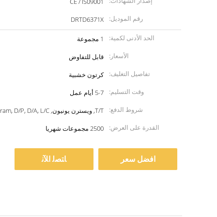
إصدار الشهادات:
CE / IS09001
رقم الموديل:
DRTD6371X
الحد الأدنى لكمية:
1 مجموعة
الأسعار:
قابل للتفاوض
تفاصيل التغليف:
كرتون خشبية
وقت التسليم:
5-7 أيام عمل
شروط الدفع:
T/T, ويسترن يونيون, MoneyGram, D/P, D/A, L/C
القدرة على العرض:
2500 مجموعات شهريا
افضل سعر
ﺎﺘﺼﻟ ﺍﻶﻧ