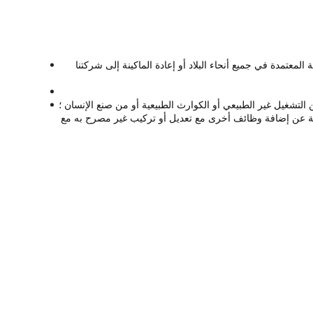
معتمدة في جميع أنحاء البلاد أو إعادة الماكينة إلى شركتنا
الأعطال أو الأضرار مقابل رسوم إضافية.الشروط التالية ليست تحت الضمان: 1.الأضرار الناجمة عن التشغيل غير الطبيعي أو الكوارث الطبيعية أو من صنع الإنسان ؛
ة (خطوط ، مكونات ، إلخ) ؛ 3.الأضرار الناجمة عن الدليل الخاطئ للفنيين غير المحترفين ؛ 4.الأضرار الناجمة عن إضافة وظائف أخرى مع تعديل أو تركيب غير مصرح به مع