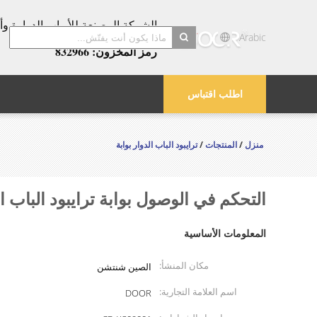
عامًا!
Arabic
رمز المخزون: 832966
search
اطلب اقتباس
منزل
/
المنتجات
/
ترايبود الباب الدوار بوابة
التحكم في الوصول بوابة ترايبود الباب الدوار مع بطاقة Ic والتعرف على 
المعلومات الأساسية
مكان المنشأ:
الصين شنتشن
اسم العلامة التجارية:
DOOR