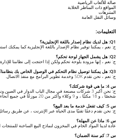
صالة للألعاب الرياضية
المواقع ذات المناظر الخلابة
المتنزهات
وسائل النقل العامة
التعليمات:
Q1: هل لديك نظام إصدار باللغة الإنجليزية؟
ج: نعم ، يمكننا توفير نظام الإصدار باللغة الإنجليزية.كما يمكنك است
Q2: هل يشمل الجهاز لوحة تحكم؟
ج: نعم ، إنها مزودة بلوحة تحكم.ولكن إذا احتجت إلى نظامنا للإدا
Q3: هل يمكننا توصيل نظام التحكم في الوصول الخاص بك بنظامنا؟
ج: نعم ، نحن نقدم SDK وخدمة تطوير البرامج مع منفذ الاتصال.
س 4: ما هي قوة شركتك؟
شخصًا ، و 18 مكتبًا ، و 9 وكلاء وأكثر من 20 موزعًا في جميع أنحاء الصين.
س 5: كيف تفعل خدمة ما بعد البيع؟
ج: نحن نقدم دعمًا تقنيًا مدى الحياة عبر الإنترنت ، عن طريق رسائل 
س 6: ماذا عن المهلة؟
عادة لدينا المواد الخام في المخزون لنماذج البيع الساخنة للمنتجات القياسية.المنتجات العادية تحتاج 5-7
س 7: كم سنة الضمان؟