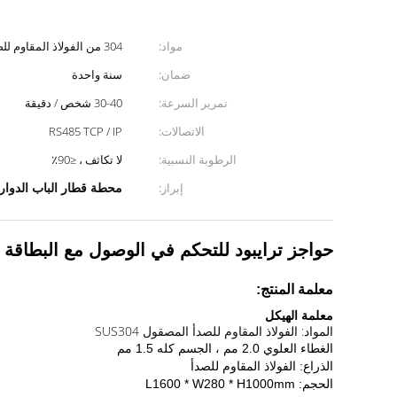
مواد:
304 من الفولاذ المقاوم للصدأ
ضمان:
سنة واحدة
تمرير السرعة:
30-40 شخص / دقيقة
الاتصالات:
RS485 TCP / IP
الرطوبة النسبية:
لا تكاثف ، ≤90٪
محطة قطار الباب الدوار
إبراز:
حواجز ترايبود للتحكم في الوصول مع البطاقة 
معلمة المنتج:
معلمة الهيكل
المواد: الفولاذ المقاوم للصدأ المصقول SUS304
الغطاء العلوي 2.0 مم ، الجسم كله 1.5 مم
الذراع: الفولاذ المقاوم للصدأ
الحجم: L1600 * W280 * H1000mm