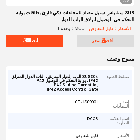
2
3
/
SUS ستانيلس ستيل مضاد للمخلفات ذكي قارئ بطاقات بوابة
التحكم في الوصول انزلاق الباب الدوار
الأسعار：قابل للتفاوض
MOQ：وحدة 1
افضل سعر
ﺎﺘﺼﻟ ﺍﻶﻧ
منتوج وصف
تسليط الضوء
SUS304 الباب الدوار المنزلق ، الباب الدوار المنزلق
IP42 ، بوابة التحكم في الوصول IP42
,
,
IP42 Sliding Turnstile
IP42 Access Control Gate
إصدار
CE / IS09001
الشهادات
اسم العلامة
DOOR
التجارية
الأسعار
قابل للتفاوض