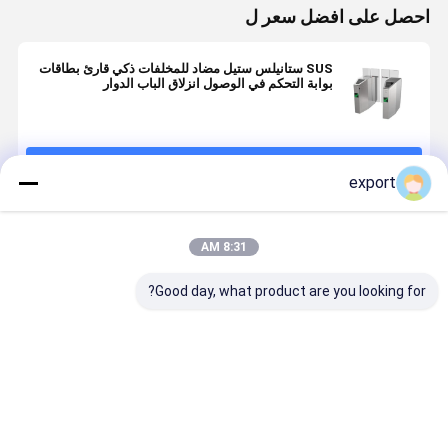
احصل على افضل سعر ل
SUS ستانيلس ستيل مضاد للمخلفات ذكي قارئ بطاقات
بوابة التحكم في الوصول انزلاق الباب الدوار
استمر
export
المنتجات الموصى بها
8:31 AM
Good day, what product are you looking for?
40W 550mm
المضادة-- تسلق
قارئ بطاقات
عرض بطاقات
1400mm
RFID بطول
قارئ الزجاج
ارتفاع سوبر
نصف ارتفاع
انزلاق الباب
ماركت مول
سريع الانزلاق
الدوار
بوابة الفولاذ
التعرف على
افضل سعر
افضل سعر
افضل سعر