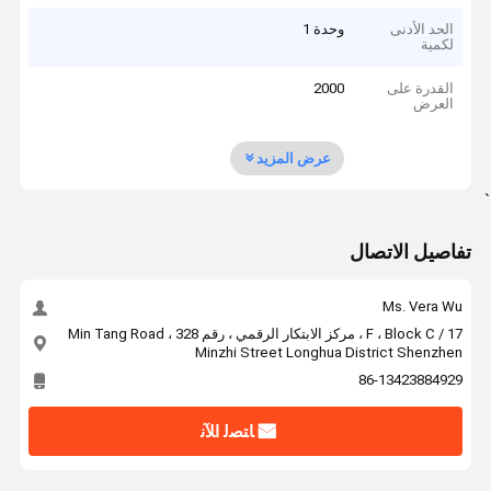
الحد الأدنى
وحدة 1
لكمية
القدرة على
2000
العرض
عرض المزيد
`
تفاصيل الاتصال
Ms. Vera Wu
17 / F ، Block C ، مركز الابتكار الرقمي ، رقم 328 Min Tang Road ،
Minzhi Street Longhua District Shenzhen
86-13423884929
ﺎﺘﺼﻟ ﺍﻶﻧ