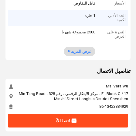
الأسعار
قابل للتفاوض
الحد الأدنى
1 حارة
لكمية
القدرة على
2500 مجموعة شهريا
العرض
عرض المزيد
تفاصيل الاتصال
Ms. Vera Wu
17 / F ، Block C ، مركز الابتكار الرقمي ، رقم 328 Min Tang Road ،
Minzhi Street Longhua District Shenzhen
86-13423884929
ﺎﺘﺼﻟ ﺍﻶﻧ