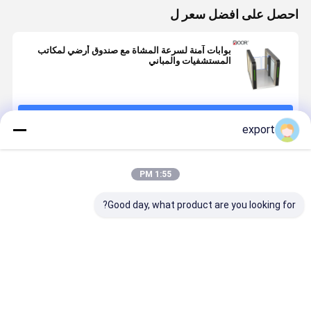
احصل على افضل سعر ل
بوابات آمنة لسرعة المشاة مع صندوق أرضي لمكاتب
المستشفيات والمباني
استمر
export
المنتجات الموصى بها
1:55 PM
Good day, what product are you looking for?
بوابة السرعة
بوابة السرعة
إشارة الاتصال
محولات البوا
الذكية بوابة
عجلة المشي
الجافة عالية
الذكية السر
الدوران
للمشاة CE
النتيجة تحكم
مع محرك سي
الوصول
لتحكم الوص
افضل سعر
افضل سعر
افضل سعر
افضل سع