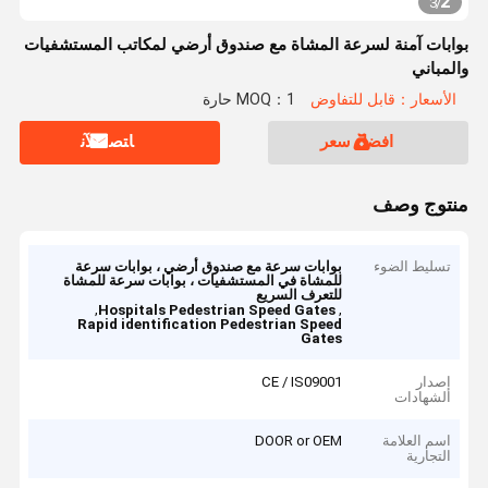
2
3
/
بوابات آمنة لسرعة المشاة مع صندوق أرضي لمكاتب المستشفيات
والمباني
الأسعار：قابل للتفاوض
MOQ：1 حارة
افضل سعر
ﺎﺘﺼﻟ ﺍﻶﻧ
منتوج وصف
تسليط الضوء
بوابات سرعة مع صندوق أرضي ، بوابات سرعة
للمشاة في المستشفيات ، بوابات سرعة للمشاة
للتعرف السريع
,
,
Hospitals Pedestrian Speed Gates
Rapid identification Pedestrian Speed
Gates
إصدار
CE / IS09001
الشهادات
اسم العلامة
DOOR or OEM
التجارية