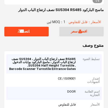
1
1
/
ماسح الباركود SUS304 RS485 نصف ارتفاع الباب الدوار
الأسعار：قابل للتفاوض
MOQ：1 لين
افضل سعر
ﺎﺘﺼﻟ ﺍﻶﻧ
منتوج وصف
تسليط الضوء
RS485 نصف ارتفاع الباب الدوار ، SUS304 نصف
ارتفاع الباب الدوار ، ماسح الباركود بوابات الدخول
,
,
SUS304 Half Height Turnstile
Barcode Scanner Turnstile Entrance Gates
إصدار
CE / IS09001
الشهادات
اسم العلامة
DOOR
التجارية
الأسعار
قابل للتفاوض