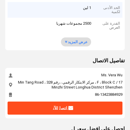
الحد الأدنى
1 لين
لكمية
القدرة على
2500 مجموعات شهريا
العرض
عرض المزيد
تفاصيل الاتصال
Ms. Vera Wu
17 / F ، Block C ، مركز الابتكار الرقمي ، رقم 328 Min Tang Road ،
Minzhi Street Longhua District Shenzhen
86-13423884929
ﺎﺘﺼﻟ ﺍﻶﻧ
احصل على افضل سعر ل