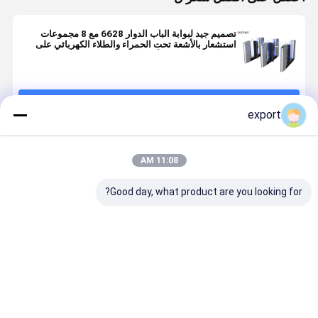
تصميم جيد لبوابة الباب الدوار 6628 مع 8 مجموعات
استشعار بالأشعة تحت الحمراء والطلاء الكهربائي على
الفولاذ المقاوم للصدأ
استمر
export
المنتجات الموصى بها
11:08 AM
Good day, what product are you looking for?
بوابة السرعة
بوابة السرعة
إشارة الاتصال
محولات البوا
الذكية بوابة
عجلة المشي
الجافة عالية
الذكية السر
الدوران
للمشاة CE
النتيجة تحكم
مع محرك سي
الوصول
لتحكم الوص
افضل سعر
افضل سعر
افضل سعر
افضل سع