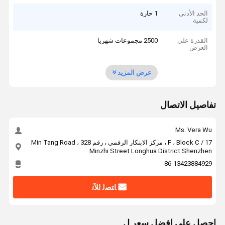
الحد الأدنى
1 حارة
لكمية
القدرة على
2500 مجموعات شهريا
العرض
عرض المزيد
تفاصيل الاتصال
Ms. Vera Wu
17 / F ، Block C ، مركز الابتكار الرقمي ، رقم 328 Min Tang Road ،
Minzhi Street Longhua District Shenzhen
86-13423884929
ﺎﺘﺼﻟ ﺍﻶﻧ
احصل على افضل سعر ل