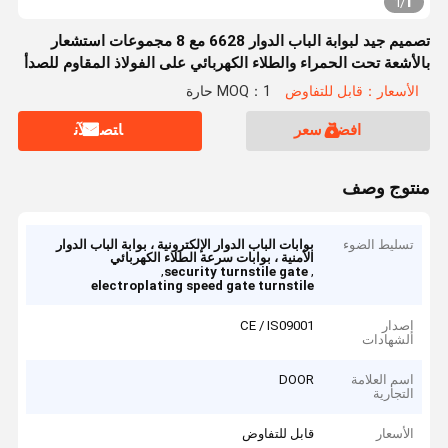
1
1
/
تصميم جيد لبوابة الباب الدوار 6628 مع 8 مجموعات استشعار
بالأشعة تحت الحمراء والطلاء الكهربائي على الفولاذ المقاوم للصدأ
الأسعار：قابل للتفاوض
MOQ：1 حارة
افضل سعر
ﺎﺘﺼﻟ ﺍﻶﻧ
منتوج وصف
تسليط الضوء
بوابات الباب الدوار الإلكترونية ، بوابة الباب الدوار
الأمنية ، بوابات سرعة الطلاء الكهربائي
,
,
security turnstile gate
electroplating speed gate turnstile
إصدار
CE / IS09001
الشهادات
اسم العلامة
DOOR
التجارية
الأسعار
قابل للتفاوض