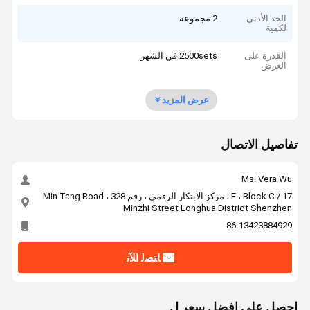
الحد الأدنى
2 مجموعة
لكمية
القدرة على
2500sets في الشهر
العرض
عرض المزيد
تفاصيل الاتصال
Ms. Vera Wu
17 / F ، Block C ، مركز الابتكار الرقمي ، رقم 328 Min Tang Road ،
Minzhi Street Longhua District Shenzhen
86-13423884929
ﺎﺘﺼﻟ ﺍﻶﻧ
احصل على افضل سعر ل