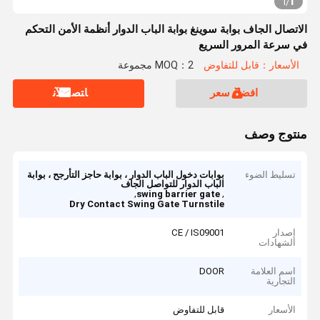
1
1
/
الاتصال الجاف بوابة سوينغ بوابة الباب الدوار أنظمة الأمن التحكم
في سرعة المرور السريع
الأسعار：قابل للتفاوض
MOQ：2 مجموعة
افضل سعر
ﺎﺘﺼﻟ ﺍﻶﻧ
منتوج وصف
تسليط الضوء
بوابات دخول الباب الدوار ، بوابة حاجز التأرجح ، بوابة
الباب الدوار للتواصل الجاف
,
,
swing barrier gate
Dry Contact Swing Gate Turnstile
إصدار
CE / IS09001
الشهادات
اسم العلامة
DOOR
التجارية
الأسعار
قابل للتفاوض