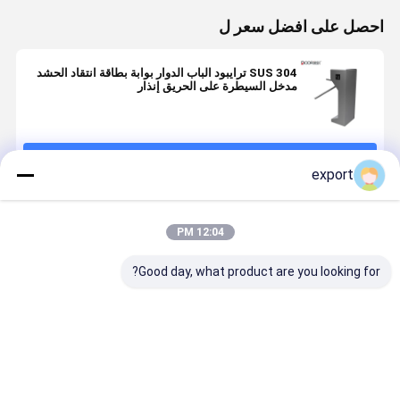
احصل على افضل سعر ل
SUS 304 ترايبود الباب الدوار بوابة بطاقة انتقاد الحشد
مدخل السيطرة على الحريق إنذار
استمر
export
المنتجات الموصى بها
12:04 PM
Good day, what product are you looking for?
مدخل بوابة
أسلحة الفولاذ
بقعة ذات مناظر
DC24V ف
محول ثلاثي
المقاوم للصدأ
خلابة لبوابة
الأ
الأقدام الآلي
IP42 RS485
نجمة الطاقة 
للاتصالات 30W
ممر تدفق ع