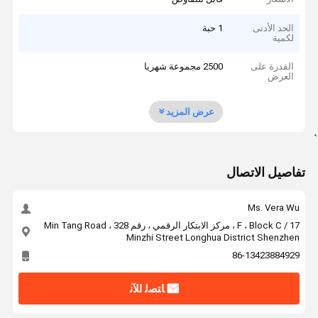
الحد الأدنى
1 حبة
لكمية
القدرة على
2500 مجموعة شهريا
العرض
عرض المزيد
`
تفاصيل الاتصال
Ms. Vera Wu
17 / F ، Block C ، مركز الابتكار الرقمي ، رقم 328 Min Tang Road ،
Minzhi Street Longhua District Shenzhen
86-13423884929
ﺎﺘﺼﻟ ﺍﻶﻧ