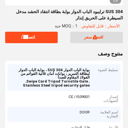
1
1
/
SUS 304 ترايبود الباب الدوار بوابة بطاقة انتقاد الحشد مدخل
السيطرة على الحريق إنذار
الأسعار：قابل للتفاوض
MOQ：1 حبة
افضل سعر
ﺎﺘﺼﻟ ﺍﻶﻧ
منتوج وصف
تسليط الضوء
بوابة الباب الدوار SUS 304 ، بوابة الباب الدوار
لبطاقة التمرير ، بوابات أمان ثلاثية القوائم من
الفولاذ المقاوم للصدأ
,
,
Swipe Card Tripod Turnstile Gate
Stainless Steel tripod security gates
إصدار
CE / IS09001
الشهادات
اسم العلامة
DOOR
التجارية
الأسعار
قابل للتفاوض