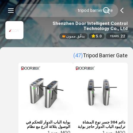
Shenzhen Door Intelligent Control
Technology Co., Ltd
22
5.0
يدقّق ممون
YEARS
(47)
Tripod Barrier Gate
دائم 304 جسر نوع المشاة
بوابة الباب الدوار للتحكم في
ترايبود الباب الدوار حاجز بوابة
الوصول بثلاثة أذرع مع نظام
مع RFID
قارئ بطاقة للجيم
MOQ:
وحدة 1
MOQ:
وحدة 1