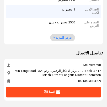
الحد الأدنى
1 مجموعة
لكمية
القدرة على
2500 مجموعة / شهر
العرض
عرض المزيد
تفاصيل الاتصال
Ms. Vera Wu
17 / F ، Block C ، مركز الابتكار الرقمي ، رقم 328 Min Tang Road ،
Minzhi Street Longhua District Shenzhen
86-13423884929
ﺎﺘﺼﻟ ﺍﻶﻧ