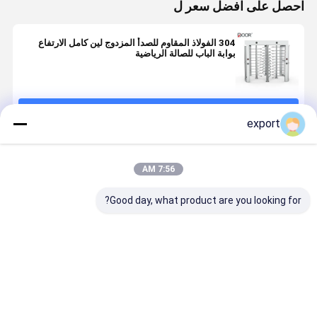
احصل على افضل سعر ل
304 الفولاذ المقاوم للصدأ المزدوج لين كامل الارتفاع
بوابة الباب للصالة الرياضية
استمر
export
المنتجات الموصى بها
7:56 AM
Good day, what product are you looking for?
Ac220v/110v
Sus304 الفولاذ
الفولاذ المقاوم
محرك كامل
بوابة الدوران
المقاوم للصدأ
للصدأ ممر واحد
بدون أحمر
كامل الارتفاع
كامل الارتفاع
الخدود
الباب الدوار
أوتوماتيكيًا 
الارتفاع بواب
افضل سعر
افضل سعر
افضل سعر
افضل سع