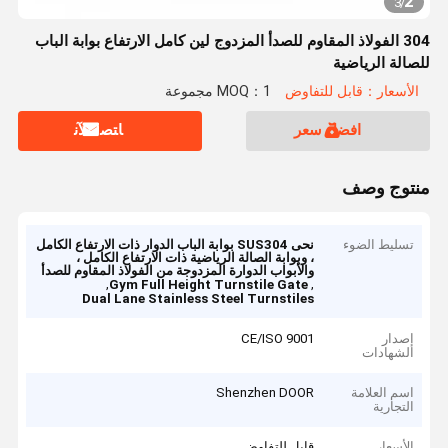
2
3
/
304 الفولاذ المقاوم للصدأ المزدوج لين كامل الارتفاع بوابة الباب
للصالة الرياضية
الأسعار：قابل للتفاوض
MOQ：1 مجموعة
افضل سعر
ﺎﺘﺼﻟ ﺍﻶﻧ
منتوج وصف
تسليط الضوء
نحى SUS304 بوابة الباب الدوار ذات الارتفاع الكامل
، وبوابة الصالة الرياضية ذات الارتفاع الكامل ،
والأبواب الدوارة المزدوجة من الفولاذ المقاوم للصدأ
,
,
Gym Full Height Turnstile Gate
Dual Lane Stainless Steel Turnstiles
إصدار
CE/ISO 9001
الشهادات
اسم العلامة
Shenzhen DOOR
التجارية
الأسعار
قابل للتفاوض