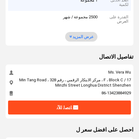
الحد الأدنى
1 مجموعة
لكمية
القدرة على
2500 مجموعة / شهر
العرض
عرض المزيد
تفاصيل الاتصال
Ms. Vera Wu
17 / F ، Block C ، مركز الابتكار الرقمي ، رقم 328 Min Tang Road ،
Minzhi Street Longhua District Shenzhen
86-13423884929
ﺎﺘﺼﻟ ﺍﻶﻧ
احصل على افضل سعر ل