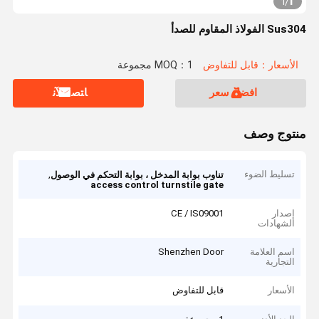
1
1
/
Sus304 الفولاذ المقاوم للصدأ
الأسعار：قابل للتفاوض
MOQ：1 مجموعة
افضل سعر
ﺎﺘﺼﻟ ﺍﻶﻧ
منتوج وصف
تسليط الضوء
,
تناوب بوابة المدخل ، بوابة التحكم في الوصول
access control turnstile gate
إصدار
CE / IS09001
الشهادات
اسم العلامة
Shenzhen Door
التجارية
الأسعار
قابل للتفاوض