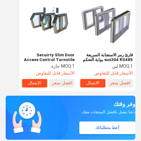
قارئ رمز الاستجابة السريعة
Secuirty Slim Door
sus304 RS485 بوابة التحكم
Access Control Turnstile
في الوصول الباب الدوار 100w
Gate مدخل / مخرج 10
1 لين
MOQ:
1 حارة
MOQ:
Mllion Times Life
الأسعار:
قابل للتفاوض
الأسعار:
قابل للتفاوض
افضل سعر
الاتصال
افضل سعر
الاتصال
وفر وقتك
دعنا نتصل بأفضل المنتجات معك.
أعط متطلباتك