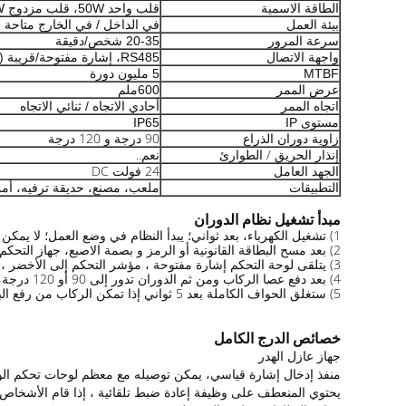
الطاقة الاسمية
قلب واحد 50W، قلب مزدوج 100W
بيئة العمل
في الداخل / في الخارج متاحة
سرعة المرور
20-35 شخص/دقيقة
واجهة الاتصال
RS485، إشارة مفتوحة/قريبة ((إرسال)) ، اتصال جاف
MTBF
5 مليون دورة
عرض الممر
600ملم
اتجاه الممر
أحادي الاتجاه / ثنائي الاتجاه
مستوى IP
IP65
زاوية دوران الذراع
90 درجة و 120 درجة
إنذار الحريق / الطوارئ
نعم..
الجهد العامل
24 فولت DC
التطبيقات
ملعب، مصنع، حديقة ترفيه، أمن
مبدأ تشغيل نظام الدوران
1) تشغيل الكهرباء، بعد ثواني؛ يبدأ النظام في وضع العمل؛ لا يمكن إدارة الذراع.
2) بعد مسح البطاقة القانونية أو الرمز و بصمة الاصبع، جهاز التحكم في الوصول إرسال إشارة فتح لوحة التحكم.
3) يتلقى لوحة التحكم إشارة مفتوحة ، مؤشر التحكم إلى الأخضر ، 6 مفتوحة الكهربائية ، يمكن دفع ذراع الدوران إلى 90 درجة أو 120 درجة.
4) بعد دفع عصا الركاب ومن ثم الدوران تدور إلى 90 أو 120 درجة، جهاز الاستشعار الموقع إرسال إشارة قريبة إلى لوحة التحكم، وقفل الكهربائية على الفور.
5) ستغلق الحواف الكاملة بعد 5 ثواني إذا تمكن الركاب من رفع البطاقة ولكن لم تمر.
خصائص الدرج الكامل
جهاز عازل الهدر
منفذ إدخال إشارة قياسي، يمكن توصيله مع معظم لوحات تحكم الو
يحتوي المنعطف على وظيفة إعادة ضبط تلقائية ، إذا قام الأشخاص 