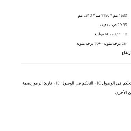
1580 مم * 1180 مم * 2310 مم
20-35 فرد / دقيقة
AC220V / 110 فولت
-25 درجة مئوية - +70 درجة مئوية
يعد دورة التنقل ذات الارتفاع الكامل نوعًا من معدات التحكم في الوصول المصممة للمناطق ذات المتطلبات الأمنية العالية. من السهل الجمع بين التحكم في الوصول IC ، التحكم في الوصول ID ، قارئ الرموزبصمة
 الأخرى.