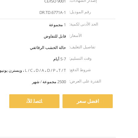
إصدار الشهادات:
CE/ISO 9001
رقم الموديل:
DR.TD.6771A-1
الحد الأدنى لكمية:
1 مجموعة
الأسعار:
قابل للتفاوض
تفاصيل التغليف:
حالة الخشب الرقائقي
وقت التسليم:
5-7 أيام
شروط الدفع:
L / C ، D / A ، D / P ، T / T ، ويسترن يونيون ، موني جرام
القدرة على العرض:
2500 مجموعة / شهر
افضل سعر
ﺎﺘﺼﻟ ﺍﻶﻧ