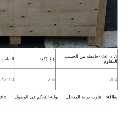
G.W. (KG/حافظة من الخشب
غ.غ. (كغ)
القياس (CBM)
المقاوم)
280
255
2150*1300*1080ملم/
بطاقة:
تناوب بوابة المدخل
,
بوابة التحكم في الوصول
,
gate