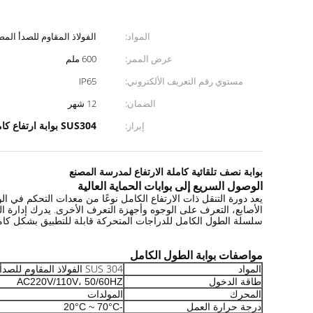
المواد:
الفولاذ المقاوم للصدأ المصقول 
عرض الممر:
600 ملم
مستوي رقم التعريف الألكتروني:
IP65
الضمان:
12 شهر
SUS304 بوابة ارتفاع كامل مصقول
إبراز:
بوابة نصف تلقائية كاملة الارتفاع لمدرسة المصنع
الوصول السريع إلى بوابات الحماية العالية
الأصابع، التعرف على الوجوه وأجهزة التعرف الأخرى. يدرك إدارة المم
سلسلة الطول الكامل للدراجات المتحركة قابلة للتطبيق بشكل كام
مواصفات بوابة الطول الكامل
المواد
SUS 304 الفولاذ المقاوم للصدأ
طاقة الدخول
AC220V/110V، 50/60HZ
المحرك
المولدات
درجة حرارة العمل
-20°C ~ 70°C