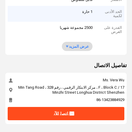
الحد الأدنى
1 حارة
لكمية
القدرة على
2500 مجموعة شهريا
العرض
عرض المزيد
تفاصيل الاتصال
Ms. Vera Wu
17 / F ، Block C ، مركز الابتكار الرقمي ، رقم 328 Min Tang Road ،
Minzhi Street Longhua District Shenzhen
86-13423884929
ﺎﺘﺼﻟ ﺍﻶﻧ