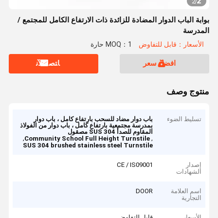
2
2
/
بوابة الباب الدوار المضادة للزائدة ذات الارتفاع الكامل للمجتمع /
المدرسة
الأسعار：قابل للتفاوض
MOQ：1 حارة
افضل سعر
ﺎﺘﺼﻟ ﺍﻶﻧ
منتوج وصف
تسليط الضوء
باب دوار مضاد للسحب بارتفاع كامل ، باب دوار
بمدرسة مجتمعية بارتفاع كامل ، باب دوار من الفولاذ
المقاوم للصدأ SUS 304 مصقول
,
,
Community School Full Height Turnstile
SUS 304 brushed stainless steel Turnstile
إصدار
CE / IS09001
الشهادات
اسم العلامة
DOOR
التجارية
الأسعار
قابل للتفاوض