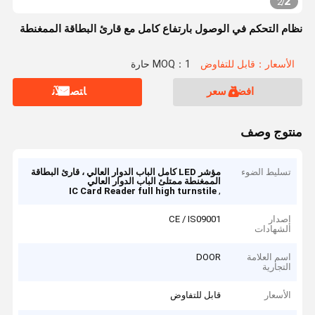
2
2
/
نظام التحكم في الوصول بارتفاع كامل مع قارئ البطاقة الممغنطة
الأسعار：قابل للتفاوض
MOQ：1 حارة
افضل سعر
ﺎﺘﺼﻟ ﺍﻶﻧ
منتوج وصف
تسليط الضوء
مؤشر LED كامل الباب الدوار العالي ، قارئ البطاقة
الممغنطة ممتلئ الباب الدوار العالي
,
IC Card Reader full high turnstile
إصدار
CE / IS09001
الشهادات
اسم العلامة
DOOR
التجارية
الأسعار
قابل للتفاوض