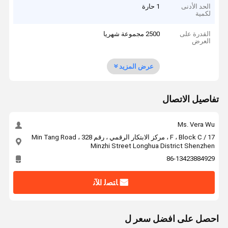
الحد الأدنى
1 حارة
لكمية
القدرة على
2500 مجموعة شهريا
العرض
عرض المزيد
تفاصيل الاتصال
Ms. Vera Wu
17 / F ، Block C ، مركز الابتكار الرقمي ، رقم 328 Min Tang Road ،
Minzhi Street Longhua District Shenzhen
86-13423884929
ﺎﺘﺼﻟ ﺍﻶﻧ
احصل على افضل سعر ل