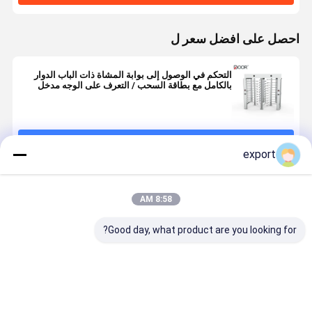
احصل على افضل سعر ل
التحكم في الوصول إلى بوابة المشاة ذات الباب الدوار
بالكامل مع بطاقة السحب / التعرف على الوجه مدخل
Intellignent / Eixt
استمر
export
المنتجات الموصى بها
8:58 AM
Good day, what product are you looking for?
Ac220v/110v
Sus304 الفولاذ
الفولاذ المقاوم
محرك كامل
بوابة الدوران
المقاوم للصدأ
للصدأ ممر واحد
بدون أحمر