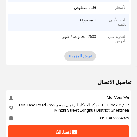
الأسعار
قابل للتفاوض
الحد الأدنى
1 مجموعة
لكمية
القدرة على
2500 مجموعة / شهر
العرض
عرض المزيد
`
تفاصيل الاتصال
Ms. Vera Wu
17 / F ، Block C ، مركز الابتكار الرقمي ، رقم 328 Min Tang Road ،
Minzhi Street Longhua District Shenzhen
86-13423884929
ﺎﺘﺼﻟ ﺍﻶﻧ