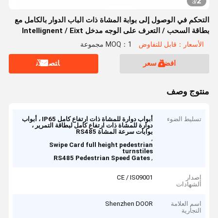
2
3
/
التحكم في الوصول إلى بوابة المشاة ذات الباب الدوار بالكامل مع
بطاقة السحب / التعرف على الوجه مدخل Intellignent / Eixt
الأسعار：قابل للتفاوض
MOQ：1 مجموعة
افضل سعر
ﺎﺘﺼﻟ ﺍﻶﻧ
منتوج وصف
تسليط الضوء
أبواب دوارة للمشاة ذات ارتفاع كامل IP65 ، أبواب
دوارة للمشاة ذات ارتفاع كامل لبطاقة التمرير ،
بوابات سرعة المشاة RS485
,
Swipe Card full height pedestrian
turnstiles
,
RS485 Pedestrian Speed Gates
إصدار
CE / IS09001
الشهادات
اسم العلامة
Shenzhen DOOR
التجارية