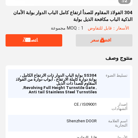
2
3
/
304 الفولاذ المقاوم للصدأ ارتفاع كامل الباب الدوار بوابة الأمان
الذكية الباب مكافحة الذيل بوابة
الأسعار：قابل للتفاوض
MOQ：1 مجموعة
افضل سعر
ﺎﺘﺼﻟ ﺍﻶﻧ
منتوج وصف
تسليط الضوء
SS304 بوابة الباب الدوار ذات الارتفاع الكامل ،
بوابة دوارة كاملة الارتفاع ، أبواب دوارة من الفولاذ
المقاوم للصدأ ذات الذيل
,
,
Revolving Full Height Turnstile Gate
Anti tail Stainless Steel Turnstiles
إصدار
CE / IS09001
الشهادات
اسم العلامة
Shenzhen DOOR
التجارية
الأسعار
قابل للتفاوض