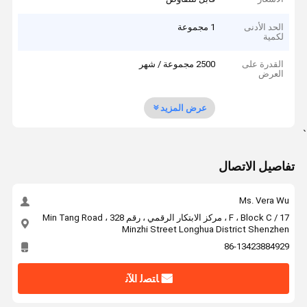
الحد الأدنى
1 مجموعة
لكمية
القدرة على
2500 مجموعة / شهر
العرض
عرض المزيد
`
تفاصيل الاتصال
Ms. Vera Wu
17 / F ، Block C ، مركز الابتكار الرقمي ، رقم 328 Min Tang Road ،
Minzhi Street Longhua District Shenzhen
86-13423884929
ﺎﺘﺼﻟ ﺍﻶﻧ