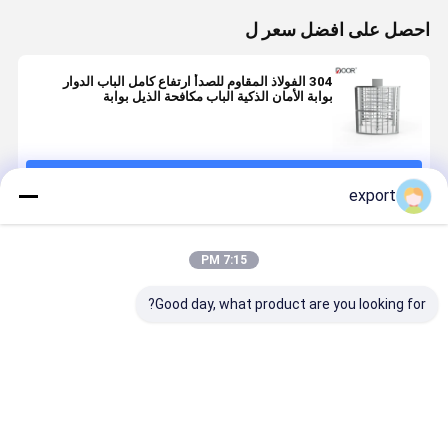
احصل على افضل سعر ل
304 الفولاذ المقاوم للصدأ ارتفاع كامل الباب الدوار
بوابة الأمان الذكية الباب مكافحة الذيل بوابة
استمر
export
المنتجات الموصى بها
7:15 PM
Good day, what product are you looking for?
Ac220v/110v
Sus304 الفولاذ
الفولاذ المقاوم
محرك كامل
بوابة الدوران
المقاوم للصدأ
للصدأ ممر واحد
بدون أحمر
كامل الارتفاع
كامل الارتفاع
الخدود
الباب الدوار
أوتوماتيكيًا 