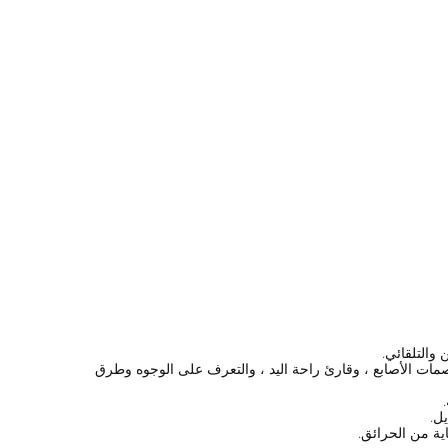
 ، وبطاقة SIM للهاتف المحمول ، وبطاقة الباركود ، وآلة بصمات الأصابع ، وقارئ راحة اليد ، والتعرف على الوجوه وطرق
يل.