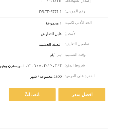
إصدار الشهادات:
CE / IS09001
رقم الموديل:
DR.TD.6771-1
الحد الأدنى لكمية:
1 مجموعة
الأسعار:
قابل للتفاوض
تفاصيل التغليف:
التعبئة الخشبية
وقت التسليم:
5-7 أيام
شروط الدفع:
L / C ، D / A ، D / P ، T / T ، ويسترن يونيون ، موني جرام
القدرة على العرض:
2500 مجموعة / شهر
افضل سعر
ﺎﺘﺼﻟ ﺍﻶﻧ