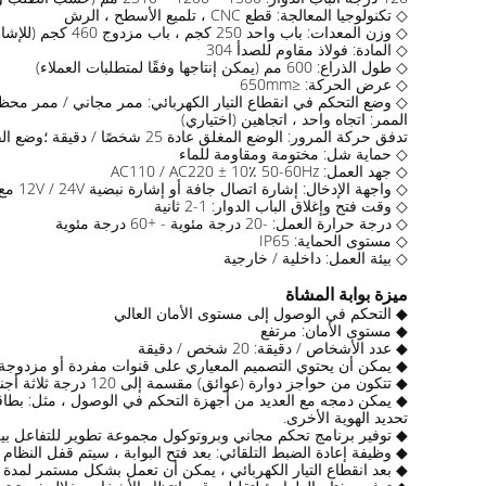
◇ تكنولوجيا المعالجة: قطع CNC ، تلميع الأسطح ، الرش
◇ وزن المعدات: باب واحد 250 كجم ، باب مزدوج 460 كجم (للإشارة فقط)
◇ المادة: فولاذ مقاوم للصدأ 304
◇ طول الذراع: 600 مم (يمكن إنتاجها وفقًا لمتطلبات العملاء)
◇ عرض الحركة: ≤650mm
◇ وضع التحكم في انقطاع التيار الكهربائي: ممر مجاني / ممر محظو
الممر: اتجاه واحد ، اتجاهين (اختياري)
تدفق حركة المرور: الوضع المغلق عادة 25 شخصًا / دقيقة ؛وضع الفتح عادة 40 شخصا / دقيقة
◇ حماية شل: مختومة ومقاومة للماء
◇ جهد العمل: AC110 / AC220 ± 10٪ 50-60Hz
◇ واجهة الإدخال: إشارة اتصال جافة أو إشارة نبضية 12V / 24V مع عرض النبض ≥50ms ، محرك التيار ≥10mA
◇ وقت فتح وإغلاق الباب الدوار: 1-2 ثانية
◇ درجة حرارة العمل: -20 درجة مئوية - +60 درجة مئوية
◇ مستوى الحماية: IP65
◇ بيئة العمل: داخلية / خارجية
ميزة بوابة المشاة
◆ التحكم في الوصول إلى مستوى الأمان العالي
◆ مستوى الأمان: مرتفع
◆ عدد الأشخاص / دقيقة: 20 شخص / دقيقة
◆ يمكن أن يحتوي التصميم المعياري على قنوات مفردة أو مزدوجة أو
◆ تتكون من حواجز دوارة (عوائق) مقسمة إلى 120 درجة ثلاثة أجنحة أو 90 درجة عبر درابزين.تتيح هذه السلسلة التحكم في الوصول الفعال والآمن والتلقائي.
تحديد الهوية الأخرى.
◆ توفير برنامج تحكم مجاني وبروتوكول مجموعة تطوير للتفاعل بين 
◆ وظيفة إعادة الضبط التلقائي: بعد فتح البوابة ، سيتم قفل النظام ت
◆ بعد انقطاع التيار الكهربائي ، يمكن أن تعمل بشكل مستمر لمدة 8 ساعات دون التحقق ، مما يسمح للمشاة بالمرور بسرعة وتلبية متطلبات الحماية من الحرائق.