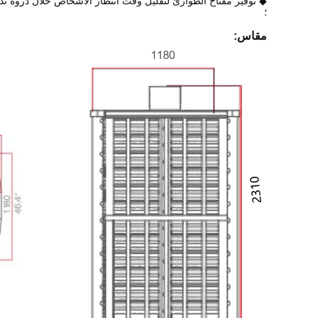
◆ توفير مفتاح الطوارئ لتقليل وقت انتظار الأشخاص خلال ذروة ت
؛
مقاس: