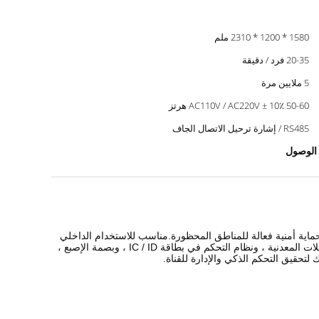
1580 * 1200 * 2310 ملم
20-35 فرد / دقيقة
5 ملايين مرة
AC110V / AC220V ± 10٪ 50-60 هرتز
RS485 / إشارة ترحيل الاتصال الجاف
 الوصول
ماية أمنية فعالة للمناطق المحظورة.مناسب للاستخدام الداخلي
والخارجي.من خلال تكوين مجموعة متنوعة من معدات التحكم في الوصول المختلفة (مثل: جهاز التحكم عن بعد ، والتحكم في الأزرار ، ونظام العملات المعدنية ، ونظام التحكم في بطاقة IC / ID ، وبصمة الإصبع ،
تحقيق التحكم الذكي والإدارة للقناة.