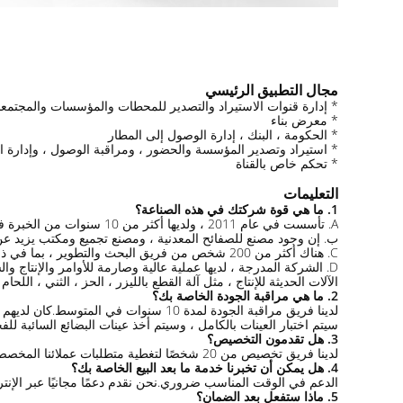
مجال التطبيق الرئيسي
* إدارة قنوات الاستيراد والتصدير للمحطات والمؤسسات والمجتمعا
* معرض بناء
* الحكومة ، البنك ، إدارة الوصول إلى المطار
* استيراد وتصدير المؤسسة والحضور ، ومراقبة الوصول ، وإدارة ال
* تحكم خاص بالقناة
التعليمات
1. ما هي قوة شركتك في هذه الصناعة؟
A. تأسست في عام 2011 ، ولديها أكثر من 10 سنوات من الخبرة في التصنيع.
ب. إن وجود مصنع للصفائح المعدنية ، ومصنع تجميع ومكتب يزيد عن 10000 ، يمكن أن يغطي حجم إنتاج كبي
C. هناك أكثر من 200 شخص من فريق البحث والتطوير ، بما في ذلك البوابات الدوارة للمشاة وبرامج وقوف السيارات وتطوير البرامج الثابتة وهيكلة واختبار الشخص.
D. الشركة المدرجة ، لديها عملية عالية وصارمة للأوامر والإنتاج والشحن.
الآلات الحديثة للإنتاج ، مثل آلة القطع بالليزر ، الحز ، الثني ، الل
2. ما هي مراقبة الجودة الخاصة بك؟
لدينا فريق مراقبة الجودة لمدة 10 سنوات في المتوسط.كان لديهم عمل جماعي جيد للتحقق من المواد الخام والمنتجات النهائية لضمان الجودة.
سيتم اختبار العينات بالكامل ، وسيتم أخذ عينات البضائع السائبة لل
3. هل تقدمون التخصيص؟
لدينا فريق تخصيص من 20 شخصًا لتغطية متطلبات عملائنا المخصصة.كما نقدم خدمة OEM و ODM.
4. هل يمكن أن تخبرنا خدمة ما بعد البيع الخاصة بك؟
الدعم في الوقت المناسب ضروري.نحن نقدم دعمًا مجانيًا عبر الإنترن
5. ماذا ستفعل بعد الضمان؟