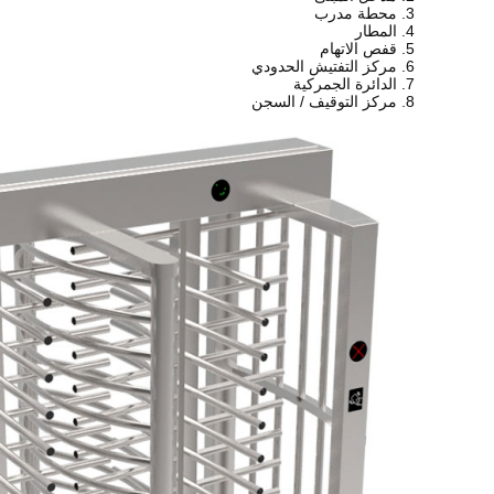
3. محطة مدرب
4. المطار
5. قفص الاتهام
6. مركز التفتيش الحدودي
7. الدائرة الجمركية
8. مركز التوقيف / السجن