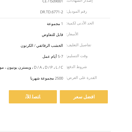
إصدار الشهادات:
CE / IS09001
رقم الموديل:
DR.TD.6771-2
الحد الأدنى لكمية:
1 مجموعة
الأسعار:
قابل للتفاوض
تفاصيل التغليف:
الخشب الرقائقي / الكرتون
وقت التسليم:
5-7 أيام عمل
شروط الدفع:
D / A ، D / P ، L / C ، ويسترن يونيون ، موني جرام
القدرة على العرض:
2500 مجموعة شهريا
افضل سعر
ﺎﺘﺼﻟ ﺍﻶﻧ