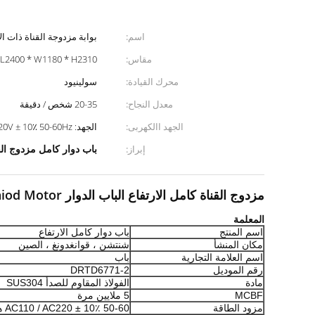
اسم:
بوابة مزدوجة القناة ذات ال
مقاس:
L2400 * W1180 * H2310
محرك القيادة:
سولينيود
معدل النجاح:
20-35 شخص / دقيقة
الجهد االكهربى:
الجهد: AC110V / AC220V ± 10٪ 50-60Hz
باب دوار كامل مزدوج الق
إبراز:
مزدوج القناة كامل الارتفاع الباب الدوار Soleniod Motor التحكم الذكي في الوصول للأمن
المعلمة
اسم المنتج
باب دوار كامل الارتفاع
مكان المنشأ
شنتشن ، قوانغدونغ ، الصين
اسم العلامة التجارية
باب
رقم الموديل
DRTD6771-2
مادة
الفولاذ المقاوم للصدأ SUS304
MCBF
5 ملايين مرة
مزود الطاقة
AC110 / AC220 ± 10٪ 50-60 هرتز