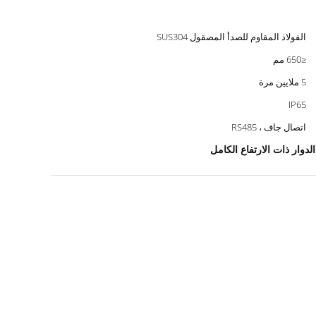
الفولاذ المقاوم للصدأ المصقول SUS304
≤650 مم
5 ملايين مرة
IP65
اتصال جاف ، RS485