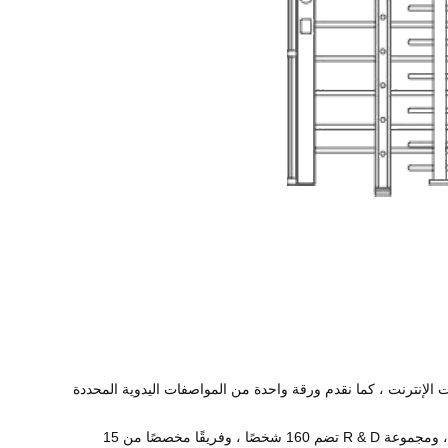
ات الإنترنت ، كما نقدم ورقة واحدة من المواصفات اليدوية المحددة
ج: نحن أكبر 3 شركات مصنعة في مجال الباب الدوار في الصين.ونحن شركة مدرجة بعلامة تجارية مشهورة في الصين.لدينا أكثر من 400 موظف ، ومجموعة R & D تضم 160 شخصًا ، وفريقًا مخصصًا من 15