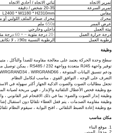
تمرير الاتجاه
ثنائي الاتجاه / أحادي الاتجاه
تمرير السرعة
20-35 شخص / دقيقة
مقاس
L2400 * W1180 * H2310mm
محرك
محرك صمام الملف اللولبي أو م
عرض الممر
650 ملم
≤
بيئة العمل
داخلي وخارجي
-20 درجة مئوية ~ + 60 درجة مئوية
درجة حرارة العمل
رطوبة العمل
الرطوبة النسبية ≤90٪ ، لا تكاثف
وظيفة
سطح وحدة الحركة يعتمد على معالجة مقاومة للصدأ والتآكل ، متين
توفير واجهة RJ45 متعددة وواجهة RS485 / 232 ، يمكن توصيل مجموعة متنوعة من قارئ البطاقات ، الشريط المغناطيسي ، EMID ، MIFARE 1 CI ، Ti ،
ودعم تنسيق البيانات المتنوعة ، WIEGRAND26 ، WIRGRAND34 ، WIRGRAND66 ، يمكنه أيضًا توصيل قارئ الكود الشريطي ، ومعرف بصمات الأصابع ، ومعرف بصمة اليد ،
التعرف على الوجه ، التوافق القوي ، مناسب لتكامل النظام.
تجعل مطالبات الصوت والصوت الذكية الجهاز أكثر سهولة في الاست
مع وظيفة فحص الأعطال التلقائية والإنذار ، فهي مريحة لصيانة ال
وظيفة إنذار الصوت والضوء: بما في ذلك الاقتحام غير القانوني ، والإ
وظيفة مقاومة الصدمات ، يتم قفل الغطاء تلقائيًا دون استقبال إشار
مع وظيفة إعادة الضبط التلقائي ، افتح البوابة ، سيقوم النظام تلقائيًا بإ
مكان مناسب
1. موقع البناء
2. مدخل المبنى