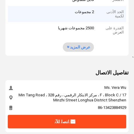
الحد الأدنى
2 مجموعات
لكمية
القدرة على
2500 مجموعات شهريا
العرض
عرض المزيد
`
تفاصيل الاتصال
Ms. Vera Wu
17 / F ، Block C ، مركز الابتكار الرقمي ، رقم 328 Min Tang Road ،
Minzhi Street Longhua District Shenzhen
86-13423884929
ﺎﺘﺼﻟ ﺍﻶﻧ