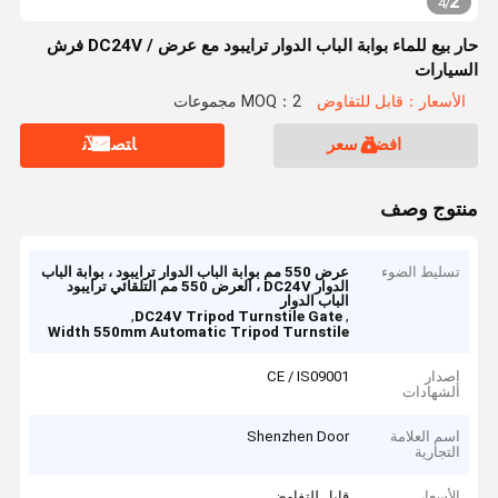
2
4
/
حار بيع للماء بوابة الباب الدوار ترايبود مع عرض / DC24V فرش
السيارات
الأسعار：قابل للتفاوض
MOQ：2 مجموعات
افضل سعر
ﺎﺘﺼﻟ ﺍﻶﻧ
منتوج وصف
تسليط الضوء
عرض 550 مم بوابة الباب الدوار ترايبود ، بوابة الباب
الدوار DC24V ، العرض 550 مم التلقائي ترايبود
الباب الدوار
,
,
DC24V Tripod Turnstile Gate
Width 550mm Automatic Tripod Turnstile
إصدار
CE / IS09001
الشهادات
اسم العلامة
Shenzhen Door
التجارية
الأسعار
قابل للتفاوض