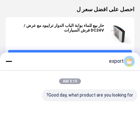
احصل على افضل سعر ل
حار بيع للماء بوابة الباب الدوار ترايبود مع عرض /
DC24V فرش السيارات
استمر
export
المنتجات الموصى بها
5:15 AM
Good day, what product are you looking for?
مدخل بوابة
أسلحة الفولاذ
بقعة ذات مناظر
DC24V ف
محول ثلاثي
المقاوم للصدأ
خلابة لبوابة
الأ
الأقدام الآلي
IP42 RS485
نجمة الطاقة 
للاتصالات 30W
ممر تدفق ع