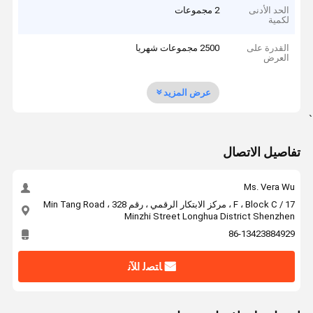
الحد الأدنى
2 مجموعات
لكمية
القدرة على
2500 مجموعات شهريا
العرض
عرض المزيد
`
تفاصيل الاتصال
Ms. Vera Wu
17 / F ، Block C ، مركز الابتكار الرقمي ، رقم 328 Min Tang Road ،
Minzhi Street Longhua District Shenzhen
86-13423884929
ﺎﺘﺼﻟ ﺍﻶﻧ