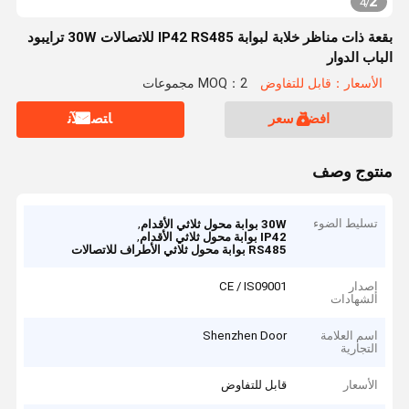
2
4
/
بقعة ذات مناظر خلابة لبوابة IP42 RS485 للاتصالات 30W ترايبود
الباب الدوار
الأسعار：قابل للتفاوض
MOQ：2 مجموعات
افضل سعر
ﺎﺘﺼﻟ ﺍﻶﻧ
منتوج وصف
تسليط الضوء
,
30W بوابة محول ثلاثي الأقدام
,
IP42 بوابة محول ثلاثي الأقدام
RS485 بوابة محول ثلاثي الأطراف للاتصالات
إصدار
CE / IS09001
الشهادات
اسم العلامة
Shenzhen Door
التجارية
الأسعار
قابل للتفاوض