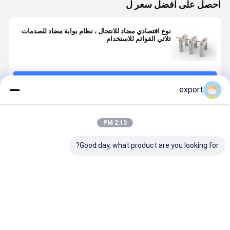
احصل على افضل سعر ل
نوع اقتصادي مضاد للانتحال ، نظام بوابة مضاد للصدمات
ثلاثي القوائم للاستخدام
استمر
export
المنتجات الموصى بها
2:13 PM
Good day, what product are you looking for?
مدخل بوابة
أسلحة الفولاذ
بقعة ذات مناظر
DC24V ف
محول ثلاثي
المقاوم للصدأ
خلابة لبوابة
الأ
الأقدام الآلي
IP42 RS485
نجمة الطاقة 
للاتصالات 30W
ممر تدفق ع
ترايبود الباب
550 مم
افضل سعر
افضل سعر
افضل سعر
افضل سع