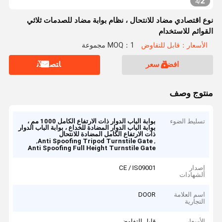
2
4
/
نوع اقتصادي مضاد للانتحال ، نظام بوابة مضاد للصدمات ثلاثي
القوائم للاستخدام
الأسعار：قابل للتفاوض
MOQ：1 مجموعة
افضل سعر
ﺎﺘﺼﻟ ﺍﻶﻧ
منتوج وصف
تسليط الضوء
بوابة الباب الدوار ذات الارتفاع الكامل 1000 مم ،
بوابة الباب الدوار المضادة للخداع ، بوابة الباب الدوار
ذات الارتفاع الكامل المضادة للانتحال
,
,
Anti Spoofing Tripod Turnstile Gate
Anti Spoofing Full Height Turnstile Gate
إصدار
CE / IS09001
الشهادات
اسم العلامة
DOOR
التجارية
الأسعار
قابل للتفاوض