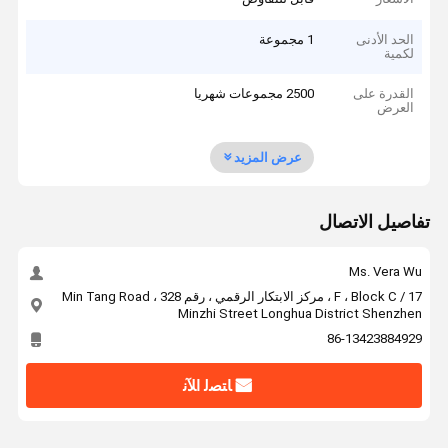
الحد الأدنى
1 مجموعة
لكمية
القدرة على
2500 مجموعات شهريا
العرض
عرض المزيد
تفاصيل الاتصال
Ms. Vera Wu
17 / F ، Block C ، مركز الابتكار الرقمي ، رقم 328 Min Tang Road ،
Minzhi Street Longhua District Shenzhen
86-13423884929
ﺎﺘﺼﻟ ﺍﻶﻧ