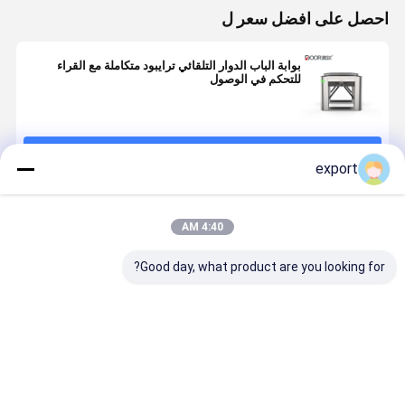
احصل على افضل سعر ل
بوابة الباب الدوار التلقائي ترايبود متكاملة مع القراء
للتحكم في الوصول
استمر
export
المنتجات الموصى بها
4:40 AM
Good day, what product are you looking for?
مدخل بوابة
أسلحة الفولاذ
بقعة ذات مناظر
DC24V ف
محول ثلاثي
المقاوم للصدأ
خلابة لبوابة
الأ
الأقدام الآلي
IP42 RS485
نجمة الطاقة 
للاتصالات 30W
ممر تدفق ع
ترايبود الباب
550 مم
افضل سعر
افضل سعر
افضل سعر
افضل سع