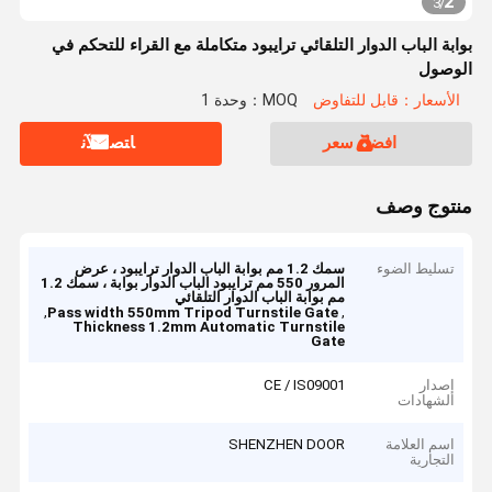
2
3
/
بوابة الباب الدوار التلقائي ترايبود متكاملة مع القراء للتحكم في
الوصول
الأسعار：قابل للتفاوض
MOQ：وحدة 1
افضل سعر
ﺎﺘﺼﻟ ﺍﻶﻧ
منتوج وصف
تسليط الضوء
سمك 1.2 مم بوابة الباب الدوار ترايبود ، عرض
المرور 550 مم ترايبود الباب الدوار بوابة ، سمك 1.2
مم بوابة الباب الدوار التلقائي
,
,
Pass width 550mm Tripod Turnstile Gate
Thickness 1.2mm Automatic Turnstile
Gate
إصدار
CE / IS09001
الشهادات
اسم العلامة
SHENZHEN DOOR
التجارية