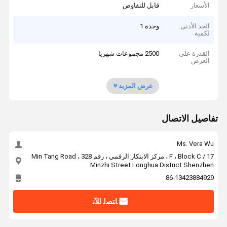
الأسعار
قابل للتفاوض
الحد الأدنى
وحدة 1
لكمية
القدرة على
2500 مجموعات شهريا
العرض
عرض المزيد
تفاصيل الاتصال
Ms. Vera Wu
17 / F ، Block C ، مركز الابتكار الرقمي ، رقم 328 Min Tang Road ،
Minzhi Street Longhua District Shenzhen
86-13423884929
ﺎﺘﺼﻟ ﺍﻶﻧ