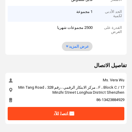
الحد الأدنى
1 مجموعة
لكمية
القدرة على
2500 مجموعات شهريا
العرض
عرض المزيد
تفاصيل الاتصال
Ms. Vera Wu
17 / F ، Block C ، مركز الابتكار الرقمي ، رقم 328 Min Tang Road ،
Minzhi Street Longhua District Shenzhen
86-13423884929
ﺎﺘﺼﻟ ﺍﻶﻧ