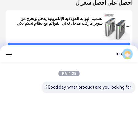
احصل على افضل سعر ل
تصميم البوابة الفولاذية الإلكترونية يدخل ويخرج من
سوبر ماركت مدخل ثلاثي القوائم مع نظام تحكم ذكي
استمر
Iris
المنتجات الموصى بها
1:25 PM
Good day, what product are you looking for?
مدخل بوابة
أسلحة الفولاذ
بقعة ذات مناظر
DC24V ف
محول ثلاثي
المقاوم للصدأ
خلابة لبوابة
الأ
الأقدام الآلي
IP42 RS485
نجمة الطاقة 
للاتصالات 30W
ممر تدفق ع
ترايبود الباب
550 مم
افضل سعر
افضل سعر
افضل سعر
افضل سع