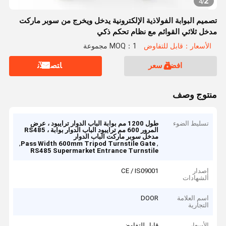
2
4
/
تصميم البوابة الفولاذية الإلكترونية يدخل ويخرج من سوبر ماركت
مدخل ثلاثي القوائم مع نظام تحكم ذكي
الأسعار：قابل للتفاوض
MOQ：1 مجموعة
افضل سعر
ﺎﺘﺼﻟ ﺍﻶﻧ
منتوج وصف
تسليط الضوء
طول 1200 مم بوابة الباب الدوار ترايبود ، عرض
المرور 600 مم ترايبود الباب الدوار بوابة ، RS485
مدخل سوبر ماركت الباب الدوار
,
,
Pass Width 600mm Tripod Turnstile Gate
RS485 Supermarket Entrance Turnstile
إصدار
CE / IS09001
الشهادات
اسم العلامة
DOOR
التجارية
الأسعار
قابل للتفاوض