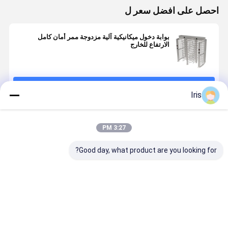
احصل على افضل سعر ل
بوابة دخول ميكانيكية آلية مزدوجة ممر أمان كامل
الارتفاع للخارج
استمر
Iris
المنتجات الموصى بها
3:27 PM
Good day, what product are you looking for?
Ac220v/110v
Sus304 الفولاذ
الفولاذ المقاوم
محرك كامل
بوابة الدوران
المقاوم للصدأ
للصدأ ممر واحد
بدون أحمر
كامل الارتفاع
كامل الارتفاع
الخدود
الباب الدوار
أوتوماتيكيًا 
الارتفاع بواب
افضل سعر
افضل سعر
افضل سعر
افضل سع