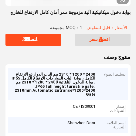
2
2
/
بوابة دخول ميكانيكية آلية مزدوجة ممر أمان كامل الارتفاع للخارج
الأسعار：قابل للتفاوض
MOQ：1 مجموعة
افضل سعر
ﺎﺘﺼﻟ ﺍﻶﻧ
منتوج وصف
تسليط الضوء
2400 * 1200 * 2310 مم الباب الدوار ذو الارتفاع
الكامل ، بوابة الباب الدوار ذات الارتفاع الكامل IP65
، بوابة الدخول التلقائية 2400 * 1200 * 2310 مم
,
,
IP65 full height turnstile gate
2400*1200*2310mm Automatic Entrance
Gate
إصدار
CE / IS09001
الشهادات
اسم العلامة
Shenzhen Door
التجارية