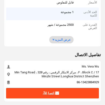
الأسعار
قابل للتفاوض
الحد الأدنى
1 مجموعة
لكمية
القدرة على
2500 مجموعة / شهر
العرض
عرض المزيد
تفاصيل الاتصال
Ms. Vera Wu
17 / F ، Block C ، مركز الابتكار الرقمي ، رقم 328 Min Tang Road ،
Minzhi Street Longhua District Shenzhen
86-13423884929
ﺎﺘﺼﻟ ﺍﻶﻧ