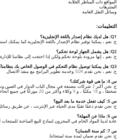
المواقع ذات المناظر الخلابة
المتنزهات
وسائل النقل العامة
التعليمات:
Q1: هل لديك نظام إصدار باللغة الإنجليزية؟
ج: نعم ، يمكننا توفير نظام الإصدار باللغة الإنجليزية.كما يمكنك است
Q2: هل يشمل الجهاز لوحة تحكم؟
ج: نعم ، إنها مزودة بلوحة تحكم.ولكن إذا احتجت إلى نظامنا للإدا
Q3: هل يمكننا توصيل نظام التحكم في الوصول الخاص بك بنظامنا؟
ج: نعم ، نحن نقدم SDK وخدمة تطوير البرامج مع منفذ الاتصال.
س 4: ما هي قوة شركتك؟
شخصًا ، و 18 مكتبًا ، و 9 وكلاء وأكثر من 20 موزعًا في جميع أنحاء الصين.
س 5: كيف تفعل خدمة ما بعد البيع؟
ج: نحن نقدم دعمًا تقنيًا مدى الحياة عبر الإنترنت ، عن طريق رسائل 
س 6: ماذا عن المهلة؟
عادة لدينا المواد الخام في المخزون لنماذج البيع الساخنة للمنتجات القياسية.المنتجات العادية تحتاج 5-7
س 7: كم سنة الضمان؟
ج: نحن نقدم ضمان لمدة سنة لمنتجاتنا.