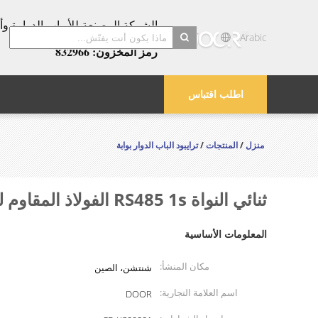
عامًا!
Arabic
رمز المخزون: 832966
search
اطلب اقتباس
منزل
/
المنتجات
/
ترايبود الباب الدوار بوابة
ثنائي النواة RS485 1s الفولاذ المقاوم للصدأ ترايبود الباب الدوار 30w
المعلومات الأساسية
مكان المنشأ:
شنتشن، الصين
اسم العلامة التجارية:
DOOR