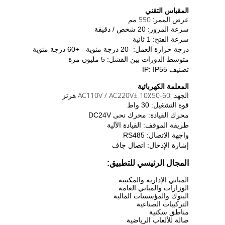
المقياس التقني
عرض الممر: 550 مم
سرعة المرور: 20 شخص / دقيقة
سرعة الفتح: 1 ثانية
درجة حرارة العمل: -20 درجة مئوية - +60 درجة مئوية
متوسط ​​الدورات بين الفشل: 5 مليون مرة
تصنيف IP: IP55
المعلمة الكهربائية
الجهد: AC110V / AC220V
50-60 هرتز
± 10٪
قوة التشغيل: 30 واط
محرك القيادة: محرك نحى DC24V
طريقة الموقف: القيادة الآلية
واجهة الاتصال: RS485
إشارة الإدخال: اتصال جاف
المجال الرئيسي للتطبيق:
المباني الإدارية والمكتبية
الوزارات والمباني العامة
البنوك والمؤسسات المالية
التركيبات الصناعية
مناطق سكنية
صالة للألعاب الرياضية