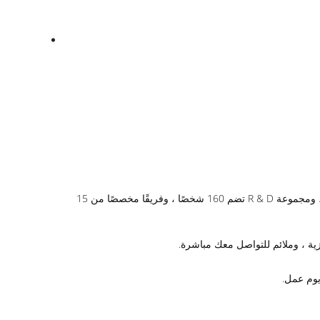
ج: نحن أكبر 3 شركات مصنعة في مجال الباب الدوار في الصين.ونحن شركة مدرجة بعلامة تجارية مشهورة في الصين.لدينا أكثر من 400 موظف ، ومجموعة R & D تضم 160 شخصًا ، وفريقًا مخصصًا من 15
يزية ، وملائم للتواصل معك مباشرة.