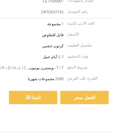
إصدار الشهادات:
CE / IS09001
رقم الموديل:
DRTD6371XS
الحد الأدنى لكمية:
1 مجموعة
الأسعار:
قابل للتفاوض
تفاصيل التغليف:
كرتون خشبي
وقت التسليم:
5-7 أيام عمل
شروط الدفع:
T / T ، ويسترن يونيون ، MoneyGram ، D / P ، D / A ، L / C.
القدرة على العرض:
2500 مجموعات شهريا
افضل سعر
ﺎﺘﺼﻟ ﺍﻶﻧ