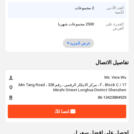
الحد الأدنى
2 مجموعات
لكمية
القدرة على
2500 مجموعات شهريا
العرض
عرض المزيد
تفاصيل الاتصال
Ms. Vera Wu
17 / F ، Block C ، مركز الابتكار الرقمي ، رقم 328 Min Tang Road ،
Minzhi Street Longhua District Shenzhen
86-13423884929
ﺎﺘﺼﻟ ﺍﻶﻧ
احصل على افضل سعر ل