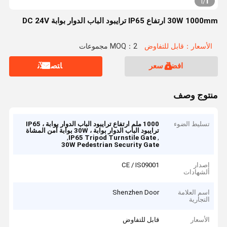
1
1
/
30W 1000mm ارتفاع IP65 ترايبود الباب الدوار بوابة DC 24V
الأسعار：قابل للتفاوض
MOQ：2 مجموعات
افضل سعر
ﺎﺘﺼﻟ ﺍﻶﻧ
منتوج وصف
تسليط الضوء
1000 ملم ارتفاع ترايبود الباب الدوار بوابة ، IP65
ترايبود الباب الدوار بوابة ، 30W بوابة أمن المشاة
,
,
IP65 Tripod Turnstile Gate
30W Pedestrian Security Gate
إصدار
CE / IS09001
الشهادات
اسم العلامة
Shenzhen Door
التجارية
الأسعار
قابل للتفاوض