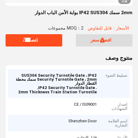
2
2
/
2mm سمك IP42 SUS304 بوابة الأمن الباب الدوار
الأسعار：قابل للتفاوض
MOQ：2 مجموعات
افضل سعر
ﺎﺘﺼﻟ ﺍﻶﻧ
منتوج وصف
تسليط الضوء
SUS304 Security Turnstile Gate ، IP42
Security Turnstile Gate ، 2mm سمك محطة
القطار الدوار
,
,
IP42 Security Turnstile Gate
2mm Thickness Train Station Turnstile
إصدار
CE / IS09001
الشهادات
اسم العلامة
Shenzhen Door
التجارية
الأسعار
قابل للتفاوض