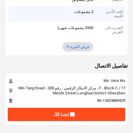
الحد الأدنى
2 مجموعات
لكمية
القدرة على
2500 مجموعات شهريا
العرض
عرض المزيد
تفاصيل الاتصال
Ms. Vera Wu
17 / F ، Block C ، مركز الابتكار الرقمي ، رقم 328 Min Tang Road ،
Minzhi Street Longhua District Shenzhen
86-13423884929
ﺎﺘﺼﻟ ﺍﻶﻧ