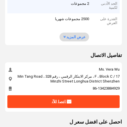
الحد الأدنى
2 مجموعات
لكمية
القدرة على
2500 مجموعات شهريا
العرض
عرض المزيد
تفاصيل الاتصال
Ms. Vera Wu
17 / F ، Block C ، مركز الابتكار الرقمي ، رقم 328 Min Tang Road ،
Minzhi Street Longhua District Shenzhen
86-13423884929
ﺎﺘﺼﻟ ﺍﻶﻧ
احصل على افضل سعر ل