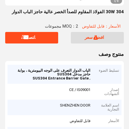
1
1
/
30W 304 الفولاذ المقاوم للصدأ الخصر عالية حاجز الباب الدوار
الأسعار：قابل للتفاوض
MOQ：2 مجموعات
افضل سعر
ﺎﺘﺼﻟ ﺍﻶﻧ
منتوج وصف
تسليط الضوء
الباب الدوار التعرف على الوجه البيومترية ، بوابة
حاجز مدخل SUS304
,
SUS304 Entrance Barrier Gate
إصدار
CE / IS09001
الشهادات
اسم العلامة
SHENZHEN DOOR
التجارية
الأسعار
قابل للتفاوض