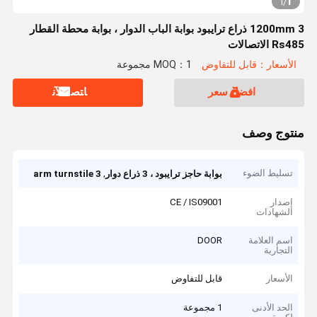
1
1
/
1200mm 3 ذراع ترايبود بوابة الباب الدوار ، بوابة محطة القطار
Rs485 الاتصالات
الأسعار：قابل للتفاوض
MOQ：1 مجموعة
افضل سعر
ﺎﺘﺼﻟ ﺍﻶﻧ
منتوج وصف
تسليط الضوء
,
بوابة حاجز ترايبود ، 3 ذراع دوار
3 arm turnstile
إصدار
CE / IS09001
الشهادات
اسم العلامة
DOOR
التجارية
الأسعار
قابل للتفاوض
الحد الأدنى
1 مجموعة