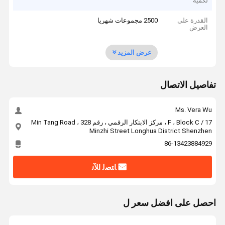
لكمية
القدرة على
2500 مجموعات شهريا
العرض
عرض المزيد
تفاصيل الاتصال
Ms. Vera Wu
17 / F ، Block C ، مركز الابتكار الرقمي ، رقم 328 Min Tang Road ،
Minzhi Street Longhua District Shenzhen
86-13423884929
ﺎﺘﺼﻟ ﺍﻶﻧ
احصل على افضل سعر ل