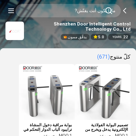
Shenzhen Door Intelligent Control
Technology Co., Ltd
22
5.0
يدقّق ممون
YEARS
كلّ منتوج
(671)
تصميم البوابة الفولاذية
بوابة مراقبة دخول المشاة
الإلكترونية يدخل ويخرج من
ترايبود الباب الدوار التحكم في
سوبر ماركت مدخل ثلاثي
الوصول إلى صالة الألعاب
1 مجموعة
MOQ:
1 مجموعة
MOQ: