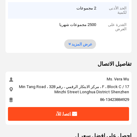
الحد الأدنى
2 مجموعات
لكمية
القدرة على
2500 مجموعات شهريا
العرض
عرض المزيد
تفاصيل الاتصال
Ms. Vera Wu
17 / F ، Block C ، مركز الابتكار الرقمي ، رقم 328 Min Tang Road ،
Minzhi Street Longhua District Shenzhen
86-13423884929
ﺎﺘﺼﻟ ﺍﻶﻧ
احصل على افضل سعر ل