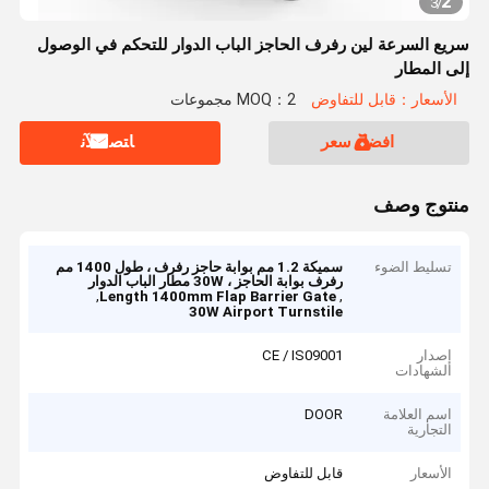
2
3
/
سريع السرعة لين رفرف الحاجز الباب الدوار للتحكم في الوصول
إلى المطار
الأسعار：قابل للتفاوض
MOQ：2 مجموعات
افضل سعر
ﺎﺘﺼﻟ ﺍﻶﻧ
منتوج وصف
تسليط الضوء
سميكة 1.2 مم بوابة حاجز رفرف ، طول 1400 مم
رفرف بوابة الحاجز ، 30W مطار الباب الدوار
,
,
Length 1400mm Flap Barrier Gate
30W Airport Turnstile
إصدار
CE / IS09001
الشهادات
اسم العلامة
DOOR
التجارية
الأسعار
قابل للتفاوض