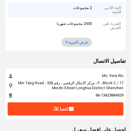
الحد الأدنى
2 مجموعات
لكمية
القدرة على
2500 مجموعات شهريا
العرض
عرض المزيد
تفاصيل الاتصال
Ms. Vera Wu
17 / F ، Block C ، مركز الابتكار الرقمي ، رقم 328 Min Tang Road ،
Minzhi Street Longhua District Shenzhen
86-13423884929
ﺎﺘﺼﻟ ﺍﻶﻧ
احصل على افضل سعر ل