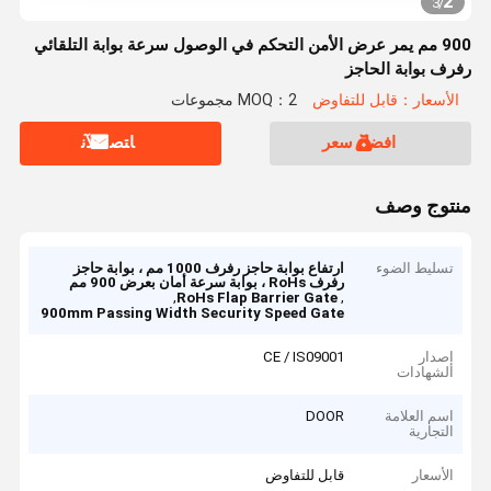
2
3
/
900 مم يمر عرض الأمن التحكم في الوصول سرعة بوابة التلقائي
رفرف بوابة الحاجز
الأسعار：قابل للتفاوض
MOQ：2 مجموعات
افضل سعر
ﺎﺘﺼﻟ ﺍﻶﻧ
منتوج وصف
تسليط الضوء
ارتفاع بوابة حاجز رفرف 1000 مم ، بوابة حاجز
رفرف RoHs ، بوابة سرعة أمان بعرض 900 مم
,
,
RoHs Flap Barrier Gate
900mm Passing Width Security Speed Gate
إصدار
CE / IS09001
الشهادات
اسم العلامة
DOOR
التجارية
الأسعار
قابل للتفاوض