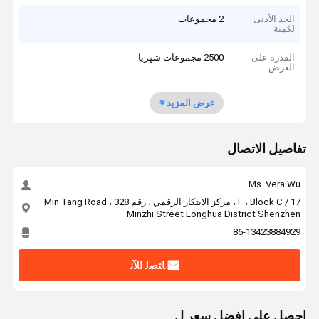
الحد الأدنى
2 مجموعات
لكمية
القدرة على
2500 مجموعات شهريا
العرض
عرض المزيد
تفاصيل الاتصال
Ms. Vera Wu
17 / F ، Block C ، مركز الابتكار الرقمي ، رقم 328 Min Tang Road ،
Minzhi Street Longhua District Shenzhen
86-13423884929
ﺎﺘﺼﻟ ﺍﻶﻧ
احصل على افضل سعر ل