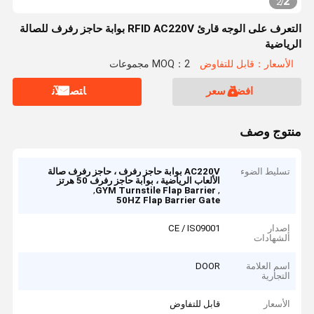
2
2
/
التعرف على الوجه قارئ RFID AC220V بوابة حاجز رفرف للصالة
الرياضية
الأسعار：قابل للتفاوض
MOQ：2 مجموعات
افضل سعر
ﺎﺘﺼﻟ ﺍﻶﻧ
منتوج وصف
تسليط الضوء
AC220V بوابة حاجز رفرف ، حاجز رفرف صالة
الألعاب الرياضية ، بوابة حاجز رفرف 50 هرتز
,
,
GYM Turnstile Flap Barrier
50HZ Flap Barrier Gate
إصدار
CE / IS09001
الشهادات
اسم العلامة
DOOR
التجارية
الأسعار
قابل للتفاوض