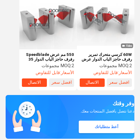
60W كرسي متحرك تمرير
550 مم عرض Speedblade
رفرف حاجز الباب الدوار عرض
رفرف حاجز الباب الدوار 35
900 مم
شخص / دقيقة
2 مجموعات
MOQ:
2 مجموعات
MOQ:
الأسعار:
قابل للتفاوض
الأسعار:
قابل للتفاوض
افضل سعر
الاتصال
افضل سعر
الاتصال
وفر وقتك
دعنا نتصل بأفضل المنتجات معك.
أعط متطلباتك