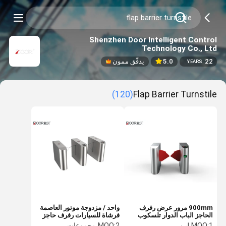
Shenzhen Door Intelligent Control
Technology Co., Ltd
22
5.0
يدقّق ممون
YEARS
(120)
Flap Barrier Turnstile
900mm مرور عرض رفرف
واحد / مزدوجة موتور العاصمة
الحاجز الباب الدوار تلسكوب
فرشاة للسيارات رفرف حاجز
واسع لين رفرف بوابة لمحطة
الباب الدوار
1 لين
MOQ:
2 مجموعات
MOQ: