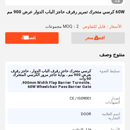
2
2
/
60W كرسي متحرك تمرير رفرف حاجز الباب الدوار عرض 900 مم
الأسعار：قابل للتفاوض
MOQ：2 مجموعات
افضل سعر
ﺎﺘﺼﻟ ﺍﻶﻧ
منتوج وصف
تسليط الضوء
كرسي متحرك حاجز رفرف الباب الدوار ، حاجز رفرف
بعرض 900 مم ، بوابة حاجز مرور الكرسي المتحرك
60 وات
,
,
900mm Width Flap Barrier Turnstile
60W Wheelchair Pass Barrier Gate
إصدار
CE / IS09001
الشهادات
اسم العلامة
DOOR
التجارية
الأسعار
قابل للتفاوض