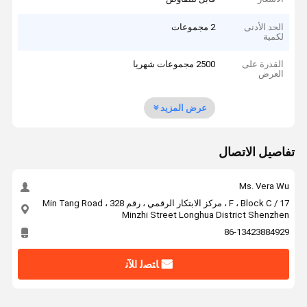
الحد الأدنى
2 مجموعات
لكمية
القدرة على
2500 مجموعات شهريا
العرض
عرض المزيد
تفاصيل الاتصال
Ms. Vera Wu
17 / F ، Block C ، مركز الابتكار الرقمي ، رقم 328 Min Tang Road ،
Minzhi Street Longhua District Shenzhen
86-13423884929
ﺎﺘﺼﻟ ﺍﻶﻧ